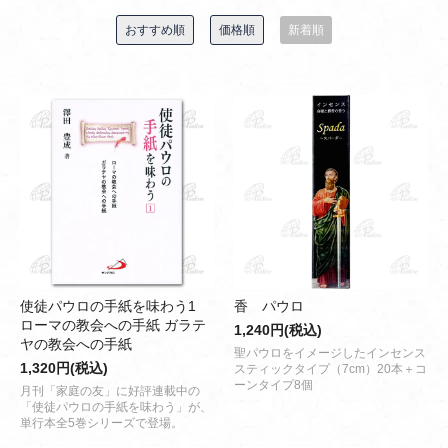
おすすめ順
価格順
新着順
使徒パウロの手紙を味わう1
香 パウロ
ローマの教会への手紙 ガラテ
1,240円(税込)
ヤの教会への手紙
聖パウロをイメージしたインセンス
1,320円(税込)
スティックタイプ（7cm）20本＋コ
ーンタイプ8個
月刊「家庭の友」に好評連載中の
「使徒パウロの手紙を味わう」が、
単行本全5巻シリーズで登場。