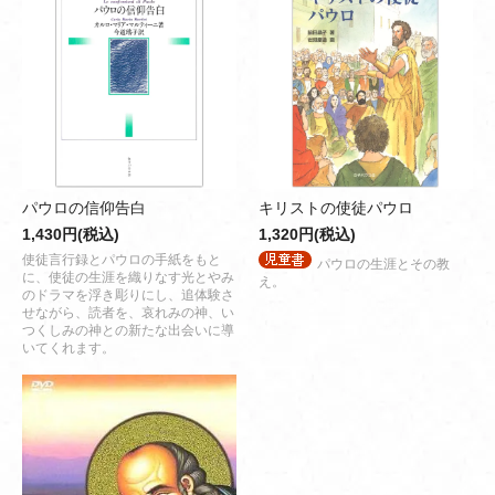
パウロの信仰告白
キリストの使徒パウロ
1,430円(税込)
1,320円(税込)
使徒言行録とパウロの手紙をもと
パウロの生涯とその教
に、使徒の生涯を織りなす光とやみ
え。
のドラマを浮き彫りにし、追体験さ
せながら、読者を、哀れみの神、い
つくしみの神との新たな出会いに導
いてくれます。