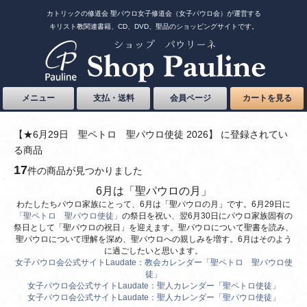
カトリックの修道会 聖パウロ女子修道会（女子パウロ会）が運営する
キリスト教関連書籍、CD、DVD、聖品のショッピングサイトです。
メニュー
支払・送料
会員ページ
カートを見る
【★6月29日 聖ペトロ 聖パウロ使徒 2026】 に登録されてい
る商品
17
件の商品が見つかりました
6月は「聖パウロの月」
わたしたちパウロ家族にとって、6月は「聖パウロの月」です。6月29日に
「聖ペトロ 聖パウロ使徒」
の祭日を祝い、翌6月30日にパウロ家族固有の
祭日として「聖パウロの祝日」を迎えます。聖パウロについて聖書を読み、
聖パウロについて理解を深め、聖パウロへの親しみを増す。6月はそのよう
に過ごしたいと思います。
女子パウロ会公式サイトLaudate：教会カレンダー「聖ペトロ 聖パウロ使
徒」
女子パウロ会公式サイトLaudate：聖人カレンダー「聖ペトロ使徒」
女子パウロ会公式サイトLaudate：聖人カレンダー「聖パウロ使徒」