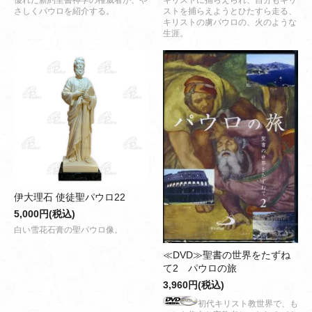
優れた新約聖書神学の権威者が、や
キリストに捕らえられ、自分もキリ
さしくパウロを紹介する。
ストを捕らえようとひたすら走る、
キリストの虜パウロの、火のような
生涯。
伊大理石 使徒聖パウロ22
5,000円(税込)
白い雪花石膏の聖パウロ像。
≪DVD≫聖書の世界をたずね
て2 パウロの旅
3,960円(税込)
初代キリスト教世界で、も