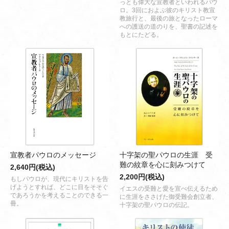
っとも偉大な宣教者といわれるパウ
ロ。3回におよぶ彼のキリスト教宣
教旅行と、最後の旅となったローマ
への護送の道のりを、聖書の記述を
もとにたどる。
宣教者パウロのメッセージ
十字架の聖パウロの生涯 受
難の紋章を心に刻みつけて
2,640円(税込)
2,200円(税込)
もしパウロが、現代にキリストを告
げようとすれば、どこに目をそそぐ
イエスの受難と愛を宣べ伝えるため
であろうかを考えることのできる一
に生涯をささげた御受難会創立者、
冊。
十字架の聖パウロの伝記。