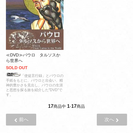
≪DVD≫パウロ タルソスか
ら世界へ
SOLD OUT
「使徒言行録」とパウロの
手紙をもとに、パウロと出会い、精
神的豊かさを見出し、パウロの生涯
と思想を探る旅を紹介した"DVD"で
す。
17
1
17
商品中
-
商品
前へ
次へ