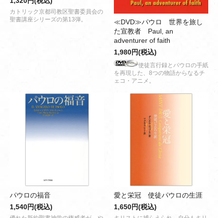
1,320円(税込)
カトリック京都司教区聖書委員会の
聖書講座シリーズの第13弾。
≪DVD≫パウロ 世界を旅し
た宣教者 Paul, an
adventurer of faith
1,980円(税込)
使徒言行録とパウロの手紙
を再現した、8つの物語からなるチ
ェコ・アニメ。
パウロの福音
愛と栄冠 使徒パウロの生涯
1,540円(税込)
1,650円(税込)