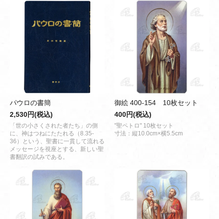
パウロの書簡
御絵 400-154 10枚セット
2,530円(税込)
400円(税込)
「世の小さくされた者たち」の側
"聖ペトロ" 10枚セット
に、神はつねにたたれる（8.35-
寸法：縦10.0cm×横5.5cm
36）という、聖書に一貫して流れる
メッセージを視座とする、新しい聖
書翻訳の試みである。