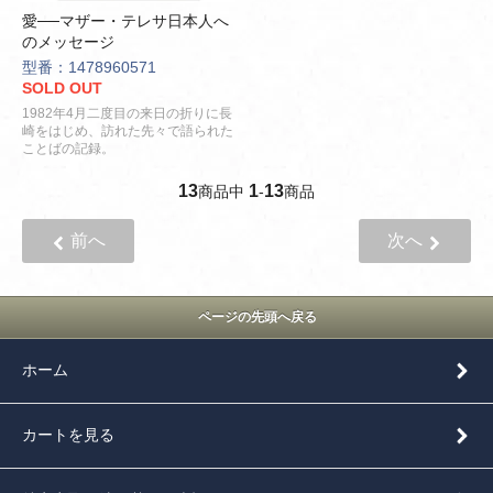
愛──マザー・テレサ日本人へ
のメッセージ
型番：1478960571
SOLD OUT
1982年4月二度目の来日の折りに長
崎をはじめ、訪れた先々で語られた
ことばの記録。
13
1
13
商品中
-
商品
前へ
次へ
ページの先頭へ戻る
ホーム
カートを見る