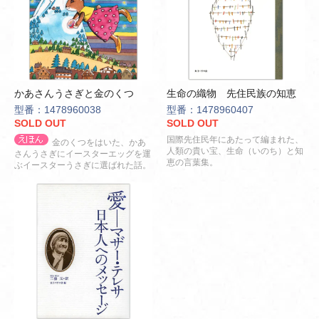
かあさんうさぎと金のくつ
生命の織物 先住民族の知恵
型番：1478960038
型番：1478960407
SOLD OUT
SOLD OUT
国際先住民年にあたって編まれた、
金のくつをはいた、かあ
人類の貴い宝、生命（いのち）と知
さんうさぎにイースターエッグを運
恵の言葉集。
ぶイースターうさぎに選ばれた話。