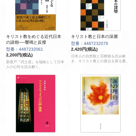
キリスト教をめぐる近代日本
キリスト教と日本の深層
の諸相──響鳴と反撥
型番：4487232078
型番：4487232061
2,420円(税込)
2,200円(税込)
日本人の自然観と宗教観を読み解
き、キリスト教との接点を探る書。
新渡戸『武士道』を端緒として日本
人の心性を読み解く。