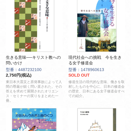
生きる意味──キリスト教への
現代社会への挑戦 今を生き
問いかけ
る女子修道会
型番：4487232100
型番：1478960613
2,750円(税込)
SOLD OUT
東日本大震災と原発事故によって人
修道生活の現代的な意味、働きを取
間の尊厳が鋭く問い直された。その
材したものを中心に、日本の修道会
答えを求めて展開されたオリエン
の歴史、日本にある女子修道会すべ
ス・セミナーの実りをまとめた一
ての紹介。
冊。