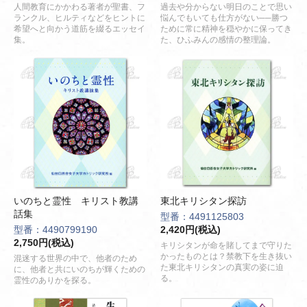
人間教育にかかわる著者が聖書、フ
過去や分からない明日のことで思い
ランクル、ヒルティなどをヒントに
悩んでもいても仕方がない──勝つ
希望へと向かう道筋を綴るエッセイ
ために常に精神を穏やかに保ってき
集。
た、ひふみんの感情の整理論。
いのちと霊性 キリスト教講
東北キリシタン探訪
話集
型番：4491125803
型番：4490799190
2,420円(税込)
2,750円(税込)
キリシタンが命を賭してまで守りた
かったものとは？禁教下を生き抜い
混迷する世界の中で、他者のため
た東北キリシタンの真実の姿に迫
に、他者と共にいのちが輝くための
る。
霊性のありかを探る。