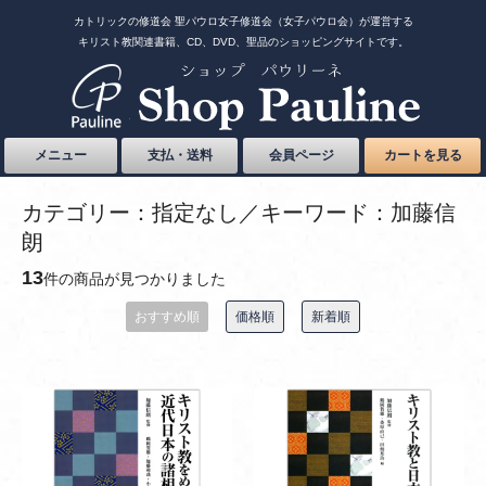
カトリックの修道会 聖パウロ女子修道会（女子パウロ会）が運営する
キリスト教関連書籍、CD、DVD、聖品のショッピングサイトです。
メニュー
支払・送料
会員ページ
カートを見る
カテゴリー：指定なし／キーワード：加藤信
朗
13
件の商品が見つかりました
おすすめ順
価格順
新着順