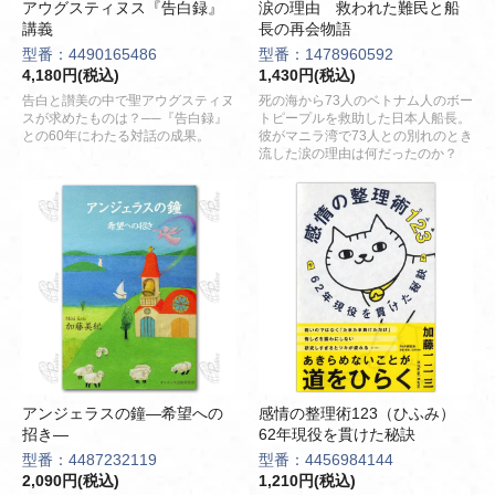
アウグスティヌス『告白録』
涙の理由 救われた難民と船
講義
長の再会物語
型番：4490165486
型番：1478960592
4,180円(税込)
1,430円(税込)
告白と讃美の中で聖アウグスティヌ
死の海から73人のベトナム人のボー
スが求めたものは？──『告白録』
トピープルを救助した日本人船長。
との60年にわたる対話の成果。
彼がマニラ湾で73人との別れのとき
流した涙の理由は何だったのか？
アンジェラスの鐘―希望への
感情の整理術123（ひふみ）
招き―
62年現役を貫けた秘訣
型番：4487232119
型番：4456984144
2,090円(税込)
1,210円(税込)