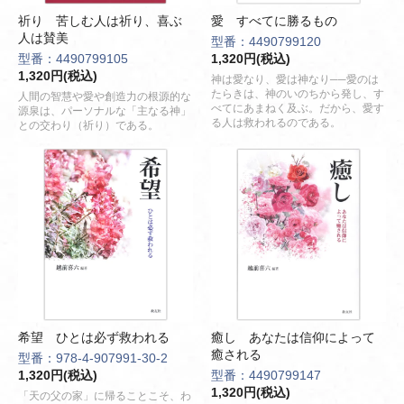
祈り 苦しむ人は祈り、喜ぶ
愛 すべてに勝るもの
人は賛美
型番：4490799120
型番：4490799105
1,320円(税込)
1,320円(税込)
神は愛なり、愛は神なり──愛のは
たらきは、神のいのちから発し、す
人間の智慧や愛や創造力の根源的な
べてにあまねく及ぶ。だから、愛す
源泉は、パーソナルな「主なる神」
る人は救われるのである。
との交わり（祈り）である。
希望 ひとは必ず救われる
癒し あなたは信仰によって
癒される
型番：978-4-907991-30-2
1,320円(税込)
型番：4490799147
1,320円(税込)
「天の父の家」に帰ることこそ、わ