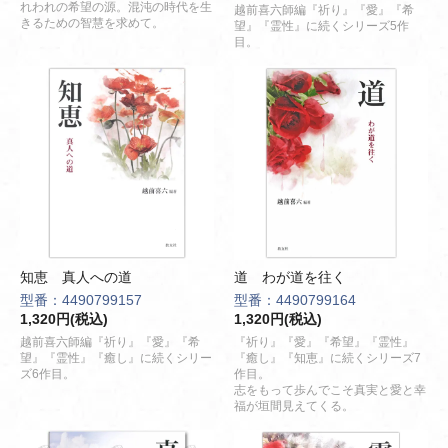
れわれの希望の源。混沌の時代を生
越前喜六師編『祈り』『愛』『希
きるための智慧を求めて。
望』『霊性』に続くシリーズ5作
目。
知恵 真人への道
道 わが道を往く
型番：4490799157
型番：4490799164
1,320円(税込)
1,320円(税込)
越前喜六師編『祈り』『愛』『希
『祈り』『愛』『希望』『霊性』
望』『霊性』『癒し』に続くシリー
『癒し』『知恵』に続くシリーズ7
ズ6作目。
作目。
志をもって歩んでこそ真実と愛と幸
福が垣間見えてくる。