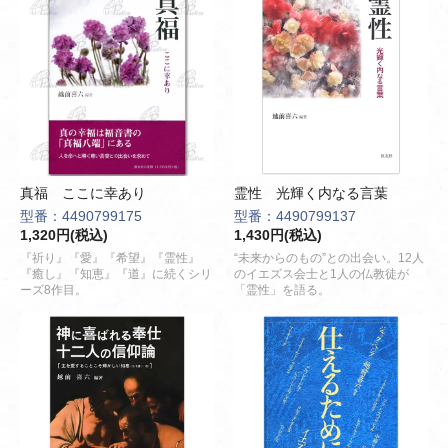
真福 ここに幸あり
霊性 光輝く内なる言葉
型番：4490799175
型番：4490799137
1,320円(税込)
1,430円(税込)
『祈り』『愛』『希望』『霊性』
“未来からのもの”との出会い。12人
『癒し』『知恵』『道』に続くシリ
のイエズス会士と1人の仏教徒が
ーズ8作目。
「霊性」を語る。