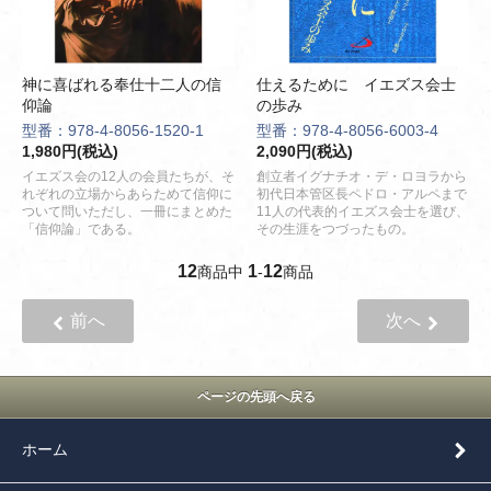
神に喜ばれる奉仕十二人の信
仕えるために イエズス会士
仰論
の歩み
型番：978-4-8056-1520-1
型番：978-4-8056-6003-4
1,980円(税込)
2,090円(税込)
イエズス会の12人の会員たちが、そ
創立者イグナチオ・デ・ロヨラから
れぞれの立場からあらためて信仰に
初代日本管区長ペドロ・アルペまで
ついて問いただし、一冊にまとめた
11人の代表的イエズス会士を選び、
「信仰論」である。
その生涯をつづったもの。
12
1
12
商品中
-
商品
前へ
次へ
ページの先頭へ戻る
ホーム