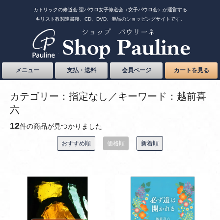
カトリックの修道会 聖パウロ女子修道会（女子パウロ会）が運営する
キリスト教関連書籍、CD、DVD、聖品のショッピングサイトです。
メニュー
支払・送料
会員ページ
カートを見る
カテゴリー：指定なし／キーワード：越前喜
六
12
件の商品が見つかりました
おすすめ順
価格順
新着順