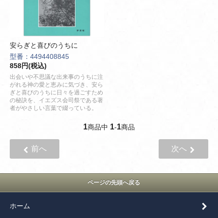
安らぎと喜びのうちに
型番：4494408845
858円(税込)
出会いや不思議な出来事のうちに注
がれる神の愛と恵みに気づき、安ら
ぎと喜びのうちに日々を過ごすため
の秘訣を、イエズス会司祭である著
者がやさしい言葉で綴っている。
1
1
1
商品中
-
商品
前へ
次へ
ページの先頭へ戻る
ホーム