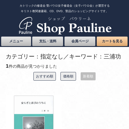
カトリックの修道会 聖パウロ女子修道会（女子パウロ会）が運営する
キリスト教関連書籍、CD、DVD、聖品のショッピングサイトです。
メニュー
支払・送料
会員ページ
カートを見る
カテゴリー：指定なし／キーワード：三浦功
1
件の商品が見つかりました
おすすめ順
価格順
新着順