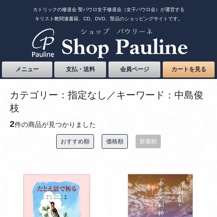
カトリックの修道会 聖パウロ女子修道会（女子パウロ会）が運営する
キリスト教関連書籍、CD、DVD、聖品のショッピングサイトです。
メニュー
支払・送料
会員ページ
カートを見る
カテゴリー：指定なし／キーワード：中島俊
枝
2
件の商品が見つかりました
おすすめ順
価格順
新着順