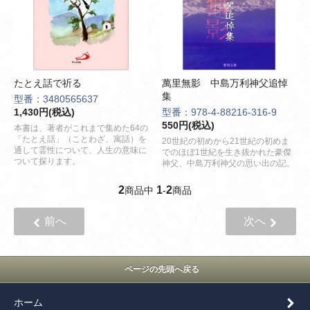
たとえ話で祈る
萬里無影 中島万利神父追悼
集
型番：3480565637
1,430円(税込)
型番：978-4-88216-316-9
550円(税込)
本書は、著者がこれまで集めた64の
「たとえ話」（ことわざ、寓話）を
20世紀の初めから21世紀の初めま
通して霊性について、人生の意味に
でのほぼ1世紀を生き抜かれた豪傑
ついて探ります。
神父、中島万利神父の思い出の記。
2
1
2
商品中
-
商品
前へ
次へ
ページの先頭へ戻る
ホーム