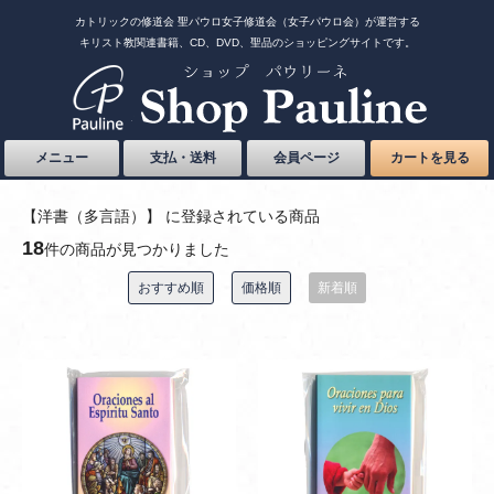
カトリックの修道会 聖パウロ女子修道会（女子パウロ会）が運営する
キリスト教関連書籍、CD、DVD、聖品のショッピングサイトです。
メニュー
支払・送料
会員ページ
カートを見る
【洋書（多言語）】 に登録されている商品
18
件の商品が見つかりました
おすすめ順
価格順
新着順