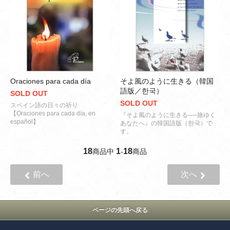
Oraciones para cada día
そよ風のように生きる（韓国
語版／한국）
SOLD OUT
SOLD OUT
スペイン語の日々の祈り
【Oraciones para cada día, en
『そよ風のように生きる──旅ゆく
español】
あなたへ』の韓国語版（한국）で
す。
18
1
18
商品中
-
商品
前へ
次へ
ページの先頭へ戻る