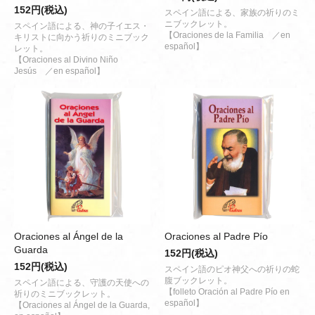
152円(税込)
スペイン語による、家族の祈りのミ
ニブックレット。
スペイン語による、神の子イエス・
【Oraciones de la Familia ／en
キリストに向かう祈りのミニブック
español】
レット。
【Oraciones al Divino Niño
Jesús ／en español】
Oraciones al Ángel de la
Oraciones al Padre Pío
Guarda
152円(税込)
152円(税込)
スペイン語のピオ神父への祈りの蛇
腹ブックレット。
スペイン語による、守護の天使への
【folleto Oración al Padre Pío en
祈りのミニブックレット。
español】
【Oraciones al Ángel de la Guarda,