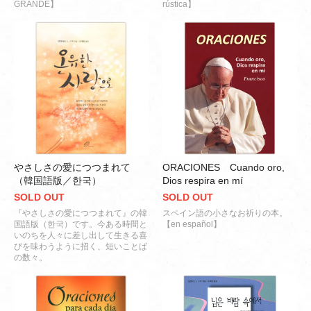
GRANDE】
rústica】
やさしさの愛につつまれて
ORACIONES Cuando oro,
（韓国語版／한국）
Dios respira en mí
SOLD OUT
SOLD OUT
『やさしさの愛につつまれて』の韓
スペイン語の小さなお祈りの本。
国語版（한국）です。今ある時間と
【en español】
いのちを人々に差し出して生きる喜
びを味わうように招く、短いことば
の数々。