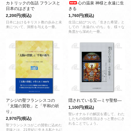
カトリックの缶詰 フランスと
心の温泉 神様と永遠に生
日本のはざまで
きる
2,200円(税込)
1,760円(税込)
日本におけるキリスト教の歩みと未
生活に結びついた「生きた希望」と
来について、洞察を与える一冊。
しての「永遠のいのち」を、様々な
角度から深めた一冊。
アシジの聖フランシスコの
隠されている宝―ミサ聖祭―
「太陽の賛歌」と「平和の祈
1,100円(税込)
り」
聖レオナルドの解説を通して、わた
2,970円(税込)
したちの信仰生活はきっと豊かにさ
れることでしょう。
聖フランシスコがこの賛歌に込めた
意味とは、21世紀に生きる私たちに