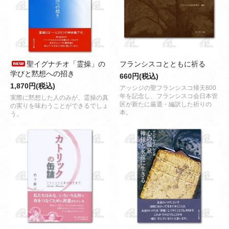
聖イグナチオ「霊操」の
フランシスコとともに祈る
学びと黙想への招き
660円(税込)
1,870円(税込)
アッシジの聖フランシスコ帰天800
年を記念し、フランシスコ会日本管
実際に黙想した人のみが、霊操の真
区が新たに厳選・編訳した祈りの
の実りを味わうことができるでしょ
本。
う。