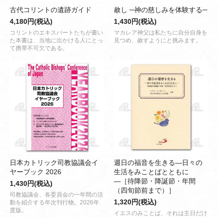
古代コリントの遺跡ガイド
赦し ─神の慈しみを体験する─
4,180円(税込)
1,430円(税込)
コリントのエキスパートたちが書い
マカレア神父は私たちに自分自身を
た本書は、当地に出かける人にとっ
見つめ、赦すようにと挑みます。
て携帯不可欠である。
日本カトリック司教協議会イ
週日の福音を生きる―日々の
ヤーブック 2026
生活をみことばとともに
―［待降節・降誕節・年間
1,430円(税込)
（四旬節前まで）］
司教協議会、各委員会の一年間の活
1,320円(税込)
動を紹介する年次刊行物。2026年
度版。
イエスのみことば、それは主日だけ