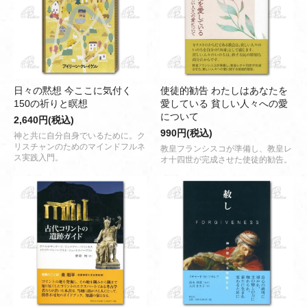
日々の黙想 今ここに気付く
使徒的勧告 わたしはあなたを
150の祈りと瞑想
愛している 貧しい人々への愛
について
2,640円(税込)
990円(税込)
神と共に自分自身でいるために。ク
リスチャンのためのマインドフルネ
教皇フランシスコが準備し、教皇レ
ス実践入門。
オ十四世が完成させた使徒的勧告。