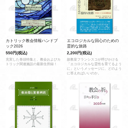
カトリック教会情報ハンドブ
エコロジカルな回心のための
ック2026
霊的な旅路
550円(税込)
2,200円(税込)
充実した巻頭特集と、教会およびカ
故教皇フランシスコが呼びかける
トリック関連施設の最新住所録！
「エコロジカルな霊性を育てるよう
に」というメッセージに、どのよう
に答えればいいのか。