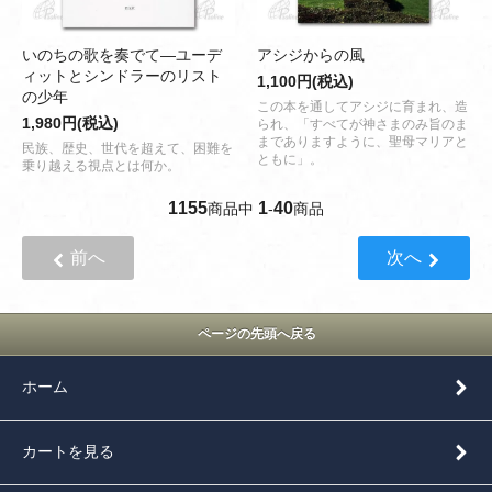
いのちの歌を奏でて―ユーデ
アシジからの風
ィットとシンドラーのリスト
1,100円(税込)
の少年
この本を通してアシジに育まれ、造
1,980円(税込)
られ、「すべてが神さまのみ旨のま
までありますように、聖母マリアと
民族、歴史、世代を超えて、困難を
ともに」。
乗り越える視点とは何か。
1155
1
40
商品中
-
商品
前へ
次へ
ページの先頭へ戻る
ホーム
カートを見る