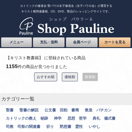
カトリックの修道会 聖パウロ女子修道会（女子パウロ会）が運営する
キリスト教関連書籍、CD、DVD、聖品のショッピングサイトです。
メニュー
支払・送料
会員ページ
カートを見る
【キリスト教書籍】 に登録されている商品
1155
件の商品が見つかりました
おすすめ順
価格順
新着順
カテゴリー一覧
聖書
聖書の解説
公文書 回勅 書簡
教皇 バチカン
カトリックの教え 秘跡
神学
思想 哲学
典礼 儀式書
司教 司祭の関連書
祈り
黙想書 霊性
いやし