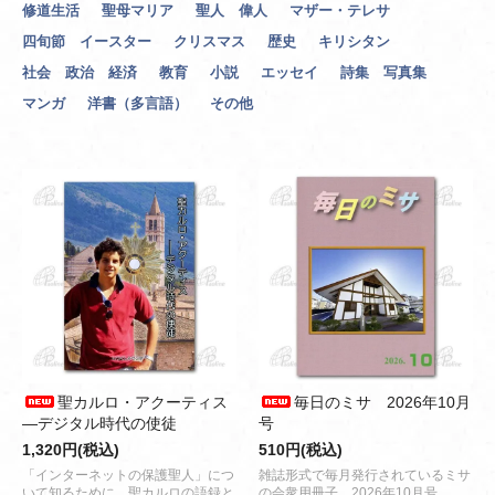
修道生活
聖母マリア
聖人 偉人
マザー・テレサ
四旬節 イースター
クリスマス
歴史
キリシタン
社会 政治 経済
教育
小説
エッセイ
詩集 写真集
マンガ
洋書（多言語）
その他
聖カルロ・アクーティス
毎日のミサ 2026年10月
―デジタル時代の使徒
号
1,320円(税込)
510円(税込)
「インターネットの保護聖人」につ
雑誌形式で毎月発行されているミサ
いて知るために。聖カルロの語録と
の会衆用冊子。2026年10月号。