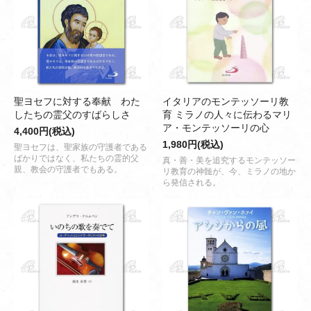
聖ヨセフに対する奉献 わた
イタリアのモンテッソーリ教
したちの霊父のすばらしさ
育 ミラノの人々に伝わるマリ
ア・モンテッソーリの心
4,400円(税込)
1,980円(税込)
聖ヨセフは、聖家族の守護者である
ばかりではなく、私たちの霊的父
真・善・美を追究するモンテッソー
親、教会の守護者でもある。
リ教育の神髄が、今、ミラノの地か
ら発信される。