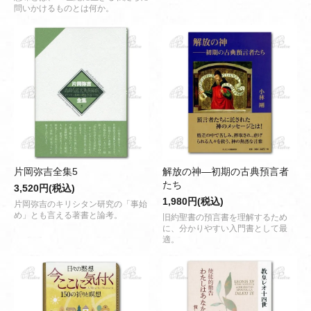
問いかけるものとは何か。
片岡弥吉全集5
解放の神―初期の古典預言者
たち
3,520円(税込)
1,980円(税込)
片岡弥吉のキリシタン研究の「事始
め」とも言える著書と論考。
旧約聖書の預言書を理解するため
に、分かりやすい入門書として最
適。