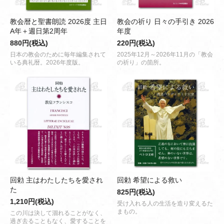
教会暦と聖書朗読 2026度 主日
教会の祈り 日々の手引き 2026
A年＋週日第2周年
年度
880円(税込)
220円(税込)
日本の教会のために毎年編集されて
2025年12月～2026年11月の「教会
いる典礼暦。2026年度版。
の祈り」の箇所。
回勅 主はわたしたちを愛され
回勅 希望による救い
た
825円(税込)
1,210円(税込)
受け入れる人の生活を造り変えるた
まもの。
この川は決して涸れることがなく、
過ぎ去ることもなく、愛することを