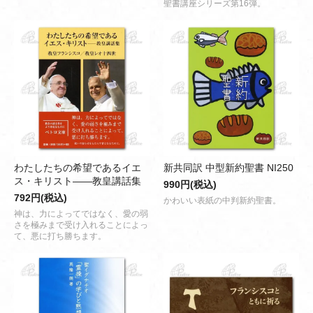
聖書講座シリーズ第16弾。
わたしたちの希望であるイエ
新共同訳 中型新約聖書 NI250
ス・キリスト――教皇講話集
990円(税込)
792円(税込)
かわいい表紙の中判新約聖書。
神は、力によってではなく、愛の弱
さを極みまで受け入れることによっ
て、悪に打ち勝ちます。