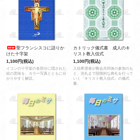
聖フランシスコに語りか
カトリック儀式書 成人のキ
けた十字架
リスト教入信式
1,100円(税込)
1,100円(税込)
イコンの十字架の各部分に隠された
入信希望者が教会共同体の参加のも
絵の意味を、カラー写真とともに分
と、洗礼まで段階的な典礼を行って
かりやすく解説。
いく「キリスト教入信式」の儀式
書。