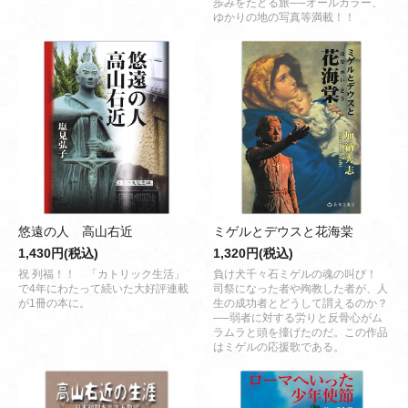
歩みをたどる旅──オールカラー、
ゆかりの地の写真等満載！！
悠遠の人 高山右近
ミゲルとデウスと花海棠
1,430円(税込)
1,320円(税込)
祝 列福！！ 「カトリック生活」
負け犬千々石ミゲルの魂の叫び！
で4年にわたって続いた大好評連載
司祭になった者や殉教した者が、人
が1冊の本に。
生の成功者とどうして謂えるのか？
──弱者に対する労りと反骨心がム
ラムラと頭を擡げたのだ。この作品
はミゲルの応援歌である。