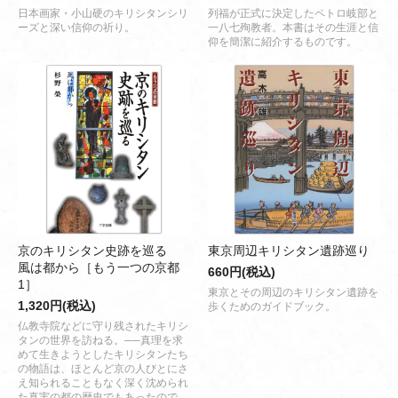
日本画家・小山硬のキリシタンシリ
列福が正式に決定したペトロ岐部と
ーズと深い信仰の祈り。
一八七殉教者。本書はその生涯と信
仰を簡潔に紹介するものです。
京のキリシタン史跡を巡る
東京周辺キリシタン遺跡巡り
風は都から［もう一つの京都
660円(税込)
1］
東京とその周辺のキリシタン遺跡を
1,320円(税込)
歩くためのガイドブック。
仏教寺院などに守り残されたキリシ
タンの世界を訪ねる。──真理を求
めて生きようとしたキリシタンたち
の物語は、ほとんど京の人びとにさ
え知られることもなく深く沈められ
た真実の都の歴史でもあったので