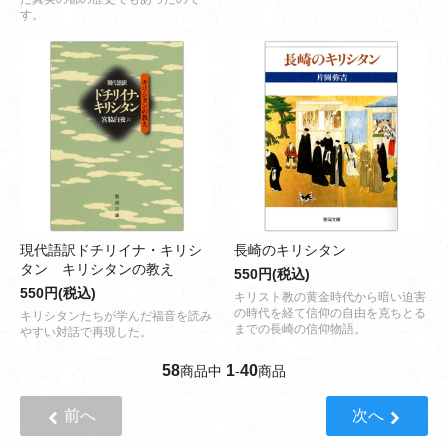
す。
現代語訳ドチリイナ・キリシ
長崎のキリシタン
タン キリシタンの教え
550円(税込)
550円(税込)
キリスト教の黄金時代から暗い迫害
の時代を経て信仰の自由を克ちとる
キリシタンたちが学んだ福音を読み
までの長崎の信仰物語。
やすい対話で再現した。
58
1
40
商品中
-
商品
前へ
次へ