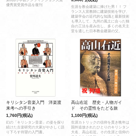
第8回小学館ノンフィクション大賞
優秀賞受賞作品を復刊
生涯を教会建築に捧げた男！！ フ
ランス人宣教師に建築技術を学び、
建築学会の近代的な知識と最新技術
も導入して、九州の風土に合った独
自の工法を産み出し、多くの名天主
堂を遺した日本教会建築の父。
キリシタン音楽入門 洋楽渡
高山右近 歴史・人物ガイ
来考への手引き
ド その霊性をたどる旅
1,760円(税込)
1,100円(税込)
幻の「キリシタン音楽」の姿を探り
生涯カトリックの信仰を貫き晩年は
続けた古楽研究の大家がやさしく語
国外追放されたひとりのキリシタン
り下ろす待望の入門書。
大名、高山右近。その生涯と信仰の