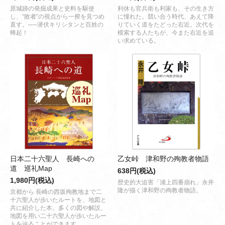
原城跡の発掘成果と史料を駆使
利休も官兵衛も利家も、その生き方
し、“敗者”の視点から一揆を見つめ
に憧れた。競い合う時代、あえて降
直す。──潜伏キリシタンと百姓の
りていく道をたどった右近。次代を
蜂起！
模索する人たちが、今また右近を追
い求めている。
日本二十六聖人 長崎への
乙女峠 津和野の殉教者物語
道 巡礼Map
638円(税込)
1,980円(税込)
歴史的大迫害「浦上四番崩れ」永井
隆が描く津和野の殉教者物語。
京都から 長崎の西坂殉教地まで二
十六聖人が歩いたルートを、地図と
共に紹介した本。多くの図や解説、
地図を用い二十六聖人が歩いたルー
トを辿ることができます。