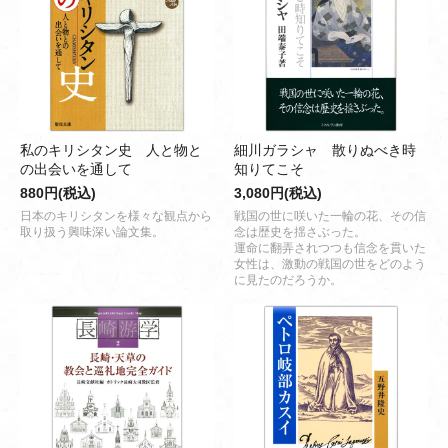
私のキリシタン史 人と物と
細川ガラシャ 散りぬべき時
の出会いを通して
知りてこそ
880円(税込)
3,080円(税込)
日本のキリシタンを様々な観点から
戦国の世に咲いた一輪の花、その信
取り扱う興味深い論文集。
念は歴史を揺さぶった。
運命に翻弄されつつも信念を貫いた
女性は、激動の戦国の世をどのよう
に見たのだろうか。