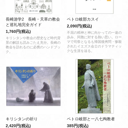
長崎游学2 長崎・天草の教会
ペトロ岐部カスイ
と巡礼地完全ガイド
2,090円(税込)
1,760円(税込)
不屈の精神と神に向かっての一途の
歩み、同胞に対する熱い思い。ロー
キリシタンや教会の歴史など時代背
マで司祭となるも帰国後拷問・惨殺
景の解説も読みごたえ充分。長崎の
されたイエズス会士のドラマティッ
教会を訪れるのに必携のハンドブッ
クな生涯を辿る。
ク。
キリシタンの祈り
ペトロ岐部と一八七殉教者
2,420円(税込)
385円(税込)