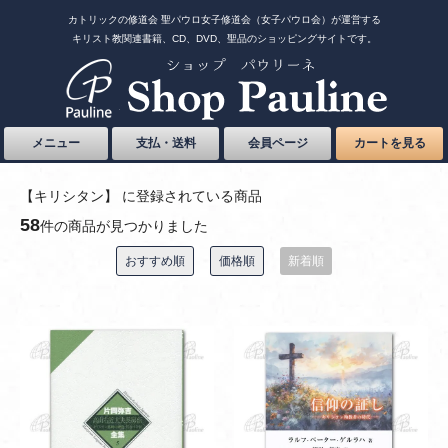
カトリックの修道会 聖パウロ女子修道会（女子パウロ会）が運営する
キリスト教関連書籍、CD、DVD、聖品のショッピングサイトです。
メニュー
支払・送料
会員ページ
カートを見る
【キリシタン】 に登録されている商品
58
件の商品が見つかりました
おすすめ順
価格順
新着順