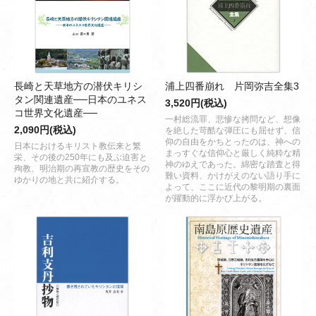
長崎と天草地方の潜伏キリシ
浦上四番崩れ 片岡弥吉全集3
タン関連遺産──日本のユネス
3,520円(税込)
コ世界文化遺産──
一村総流罪、悲惨な拷問など、想像
2,090円(税込)
を絶した苛酷な弾圧にも屈せず、信
仰の自由をかちとったのは、神への
日本におけるキリスト教伝来と繁
まっすぐな信仰心と厳しく純粋な精
栄、その後の250年にも及ぶ迫害と
神のゆえであった。綿密な踏査と得
殉教、明治期の再宣教の歴史をその
難い資料、かけがえのない語り手に
ゆかりの地と共に紹介する。
よって、ここに近代の黎明期の裏面
が躍動的に浮かび上がる。