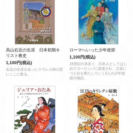
高山右近の生涯 日本初期キ
ローマへいった少年使節
リスト教史
1,100円(税込)
1,100円(税込)
16世紀の末近く、日本人としてはじ
めてヨーロッパに派遣され、立派に
右近の生涯を追ったラウレス師の思
つとめを果たしていく4人の少年使
いここに甦る。
節の物語。