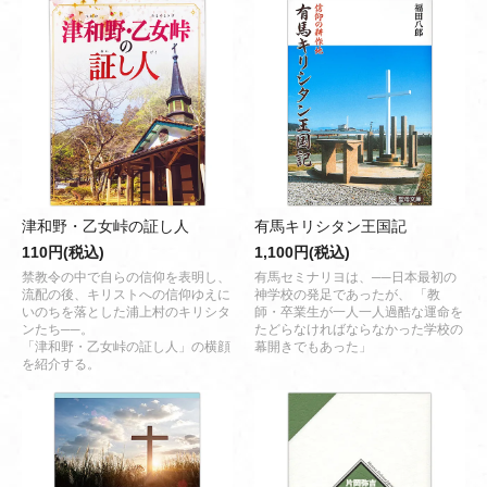
津和野・乙女峠の証し人
有馬キリシタン王国記
110円(税込)
1,100円(税込)
禁教令の中で自らの信仰を表明し、
有馬セミナリヨは、──日本最初の
流配の後、キリストへの信仰ゆえに
神学校の発足であったが、 「教
いのちを落とした浦上村のキリシタ
師・卒業生が一人一人過酷な運命を
ンたち──。
たどらなければならなかった学校の
「津和野・乙女峠の証し人」の横顔
幕開きでもあった」
を紹介する。