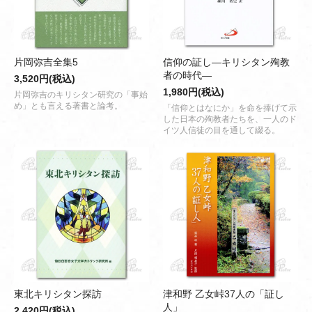
片岡弥吉全集5
信仰の証し―キリシタン殉教
者の時代―
3,520円(税込)
1,980円(税込)
片岡弥吉のキリシタン研究の「事始
め」とも言える著書と論考。
「信仰とはなにか」を命を捧げて示
した日本の殉教者たちを、一人のド
イツ人信徒の目を通して綴る。
東北キリシタン探訪
津和野 乙女峠37人の「証し
人」
2,420円(税込)