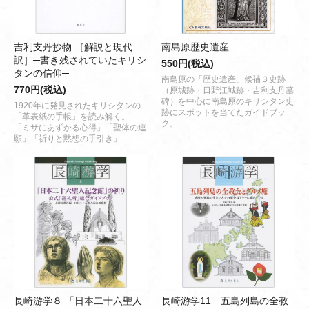
吉利支丹抄物 ［解説と現代
南島原歴史遺産
訳］─書き残されていたキリシ
550円(税込)
タンの信仰─
南島原の「歴史遺産」候補３史跡
770円(税込)
（原城跡・日野江城跡・吉利支丹墓
碑）を中心に南島原のキリシタン史
1920年に発見されたキリシタンの
跡にスポットを当てたガイドブッ
「革表紙の手帳」を読み解く。
ク。
「ミサにあずかる心得」「聖体の連
願」「祈りと黙想の手引き」
長崎游学８ 「日本二十六聖人
長崎游学11 五島列島の全教