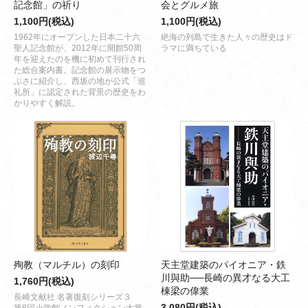
記念館」の祈り
会とグルメ旅
1,100円(税込)
1,100円(税込)
1962年にオープンした日本二十六
絶海の列島で生きた人々の歴史はド
聖人記念館が、2012年に開館50周
ラマに満ちている
年を迎えたのを機に初めて刊行され
た総合案内書。記念館の展示物をつ
ぶさに紹介し、西坂の地が公式「巡
礼所」に認定された背景の歴史をわ
かりやすく解説。
殉教（マルチル）の刻印
天主堂建築のパイオニア・鉄
川與助──長崎の異才なる大工
1,760円(税込)
棟梁の偉業
長崎文献社 名著復刻シリーズ３
3,080円(税込)