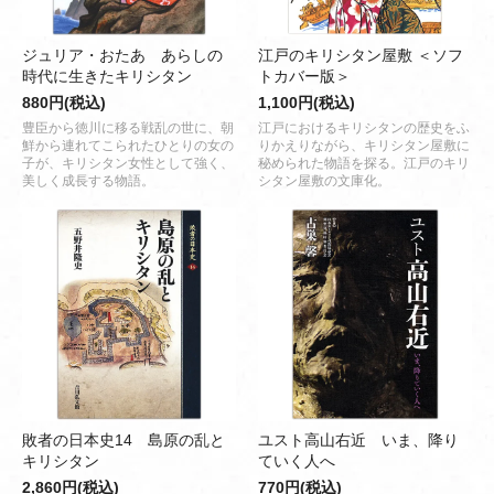
ジュリア・おたあ あらしの
江戸のキリシタン屋敷 ＜ソフ
時代に生きたキリシタン
トカバー版＞
880円(税込)
1,100円(税込)
豊臣から徳川に移る戦乱の世に、朝
江戸におけるキリシタンの歴史をふ
鮮から連れてこられたひとりの女の
りかえりながら、キリシタン屋敷に
子が、キリシタン女性として強く、
秘められた物語を探る。江戸のキリ
美しく成長する物語。
シタン屋敷の文庫化。
敗者の日本史14 島原の乱と
ユスト高山右近 いま、降り
キリシタン
ていく人へ
2,860円(税込)
770円(税込)