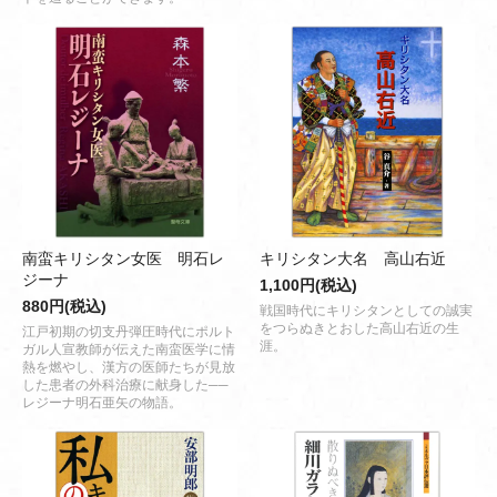
南蛮キリシタン女医 明石レ
キリシタン大名 高山右近
ジーナ
1,100円(税込)
880円(税込)
戦国時代にキリシタンとしての誠実
をつらぬきとおした高山右近の生
江戸初期の切支丹弾圧時代にポルト
涯。
ガル人宣教師が伝えた南蛮医学に情
熱を燃やし、漢方の医師たちが見放
した患者の外科治療に献身した──
レジーナ明石亜矢の物語。