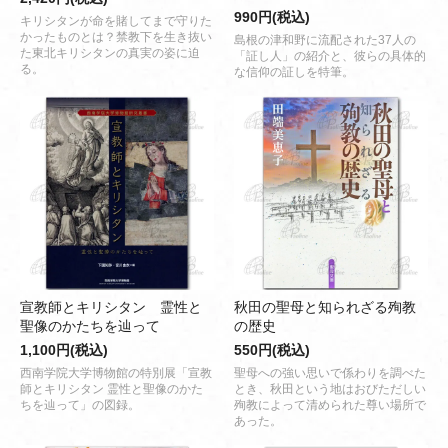
990円(税込)
キリシタンが命を賭してまで守りた
かったものとは？禁教下を生き抜い
島根の津和野に流配された37人の
た東北キリシタンの真実の姿に迫
「証し人」の紹介と、彼らの具体的
る。
な信仰の証しを特筆。
宣教師とキリシタン 霊性と
秋田の聖母と知られざる殉教
聖像のかたちを辿って
の歴史
1,100円(税込)
550円(税込)
西南学院大学博物館の特別展「宣教
聖母への強い思いで係わりを調べた
師とキリシタン 霊性と聖像のかた
とき、秋田という地はおびただしい
ちを辿って」の図録。
殉教によって清められた尊い場所で
あった。