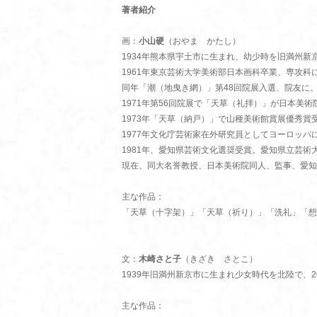
著者紹介
画：
小山硬
（おやま かたし）
1934年熊本県宇土市に生まれ、幼少時を旧満州新
1961年東京芸術大学美術部日本画科卒業、専攻科
同年「潮（地曳き網）」第48回院展入選、院友に
1971年第56回院展で「天草（礼拝）」が日本美
1973年「天草（納戸）」で山種美術館賞展優秀賞
1977年文化庁芸術家在外研究員としてヨーロッパ
1981年、愛知県芸術文化選奨受賞。愛知県立芸術
現在、同大名誉教授、日本美術院同人、監事、愛知
主な作品：
「天草（十字架）」「天草（祈り）」「洗礼」「想
文：
木崎さと子
（きざき さとこ）
1939年旧満州新京市に生まれ少女時代を北陸で、
主な作品：