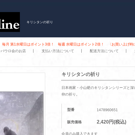
キリシタンの祈り
毎月 第1水曜日はポイント3倍！ 毎週 水曜日はポイント2倍！ 〈お買い上げ
子パウロ会のお店
支払い方法について
配送方法について
キリシタンの祈り
日本画家・小山硬のキリシタンシリーズと深
仰の祈り。
型番
1478960651
2,420円(税込)
販売価格
会員のみ購入できます