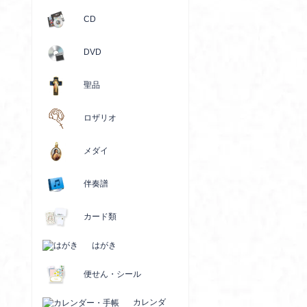
CD
DVD
聖品
ロザリオ
メダイ
伴奏譜
カード類
はがき
便せん・シール
カレンダ