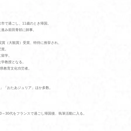
京市で過ごし、11歳のとき帰国。
に進み前田青邨に師事。
。
術院賞（大観賞）受賞、特待に推挙され、
受賞。
に留学。
大学教授となる。
県教育文化功労者。
」「おたあジュリア」ほか多数。
20～30代をフランスで過ごし帰国後、執筆活動に入る。