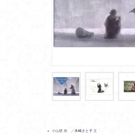
小山硬 画 ／
木崎さと子
文