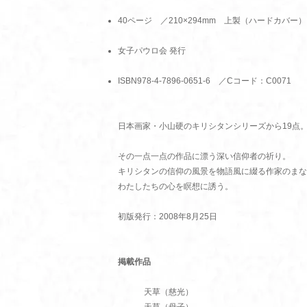
40ページ ／210×294mm 上製（ハードカバー）
女子パウロ会 発行
ISBN978-4-7896-0651-6 ／Cコード：C0071
日本画家・小山硬のキリシタンシリーズから19点
その一点一点の作品に漂う深い信仰者の祈り。
キリシタンの信仰の風景を物語風に綴る作家のまな
わたしたちの心を瞑想に誘う。
初版発行：2008年8月25日
掲載作品
天草（慈光）