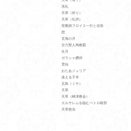
天草（母子）
洗礼
天草（祈り）
天草（礼拝）
宣教師フロイス一行と信長
想
玄海の月
廿六聖人殉教図
生月
ガラシャ鑽仰
雲仙
おたあジュリア
迷える子羊
五島（ミサ）
天草
天草（崎津教会）
エルサレムを臨むペトロ岐部
天草慈光