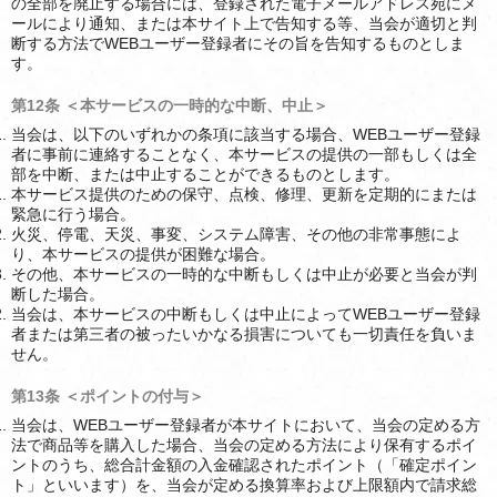
の全部を廃止する場合には、登録された電子メールアドレス宛にメ
ールにより通知、または本サイト上で告知する等、当会が適切と判
断する方法でWEBユーザー登録者にその旨を告知するものとしま
す。
第12条 ＜本サービスの一時的な中断、中止＞
当会は、以下のいずれかの条項に該当する場合、WEBユーザー登録
者に事前に連絡することなく、本サービスの提供の一部もしくは全
部を中断、または中止することができるものとします。
本サービス提供のための保守、点検、修理、更新を定期的にまたは
緊急に行う場合。
火災、停電、天災、事変、システム障害、その他の非常事態によ
り、本サービスの提供が困難な場合。
その他、本サービスの一時的な中断もしくは中止が必要と当会が判
断した場合。
当会は、本サービスの中断もしくは中止によってWEBユーザー登録
者または第三者の被ったいかなる損害についても一切責任を負いま
せん。
第13条 ＜ポイントの付与＞
当会は、WEBユーザー登録者が本サイトにおいて、当会の定める方
法で商品等を購入した場合、当会の定める方法により保有するポイ
ントのうち、総合計金額の入金確認されたポイント（「確定ポイン
ト」といいます）を、当会が定める換算率および上限額内で請求総