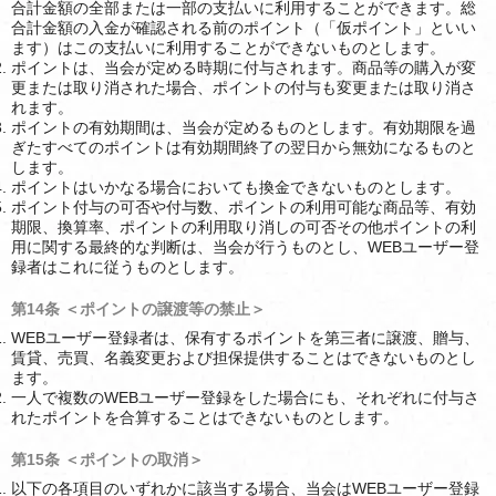
合計金額の全部または一部の支払いに利用することができます。総
合計金額の入金が確認される前のポイント（「仮ポイント」といい
ます）はこの支払いに利用することができないものとします。
ポイントは、当会が定める時期に付与されます。商品等の購入が変
更または取り消された場合、ポイントの付与も変更または取り消さ
れます。
ポイントの有効期間は、当会が定めるものとします。有効期限を過
ぎたすべてのポイントは有効期間終了の翌日から無効になるものと
します。
ポイントはいかなる場合においても換金できないものとします。
ポイント付与の可否や付与数、ポイントの利用可能な商品等、有効
期限、換算率、ポイントの利用取り消しの可否その他ポイントの利
用に関する最終的な判断は、当会が行うものとし、WEBユーザー登
録者はこれに従うものとします。
第14条 ＜ポイントの譲渡等の禁止＞
WEBユーザー登録者は、保有するポイントを第三者に譲渡、贈与、
賃貸、売買、名義変更および担保提供することはできないものとし
ます。
一人で複数のWEBユーザー登録をした場合にも、それぞれに付与さ
れたポイントを合算することはできないものとします。
第15条 ＜ポイントの取消＞
以下の各項目のいずれかに該当する場合、当会はWEBユーザー登録