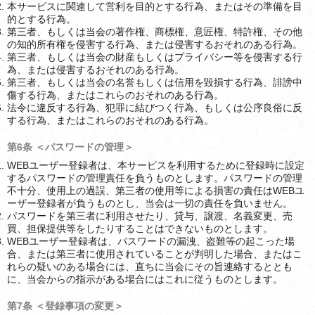
本サービスに関連して営利を目的とする行為、またはその準備を目
的とする行為。
第三者、もしくは当会の著作権、商標権、意匠権、特許権、その他
の知的所有権を侵害する行為、または侵害するおそれのある行為。
第三者、もしくは当会の財産もしくはプライバシー等を侵害する行
為、または侵害するおそれのある行為。
第三者、もしくは当会の名誉もしくは信用を毀損する行為、誹謗中
傷する行為、またはこれらのおそれのある行為。
法令に違反する行為、犯罪に結びつく行為、もしくは公序良俗に反
する行為、またはこれらのおそれのある行為。
第6条 ＜パスワードの管理＞
WEBユーザー登録者は、本サービスを利用するために登録時に設定
するパスワードの管理責任を負うものとします。パスワードの管理
不十分、使用上の過誤、第三者の使用等による損害の責任はWEBユ
ーザー登録者が負うものとし、当会は一切の責任を負いません。
パスワードを第三者に利用させたり、貸与、譲渡、名義変更、売
買、担保提供等をしたりすることはできないものとします。
WEBユーザー登録者は、パスワードの漏洩、盗難等の起こった場
合、または第三者に使用されていることが判明した場合、またはこ
れらの疑いのある場合には、直ちに当会にその旨連絡するととも
に、当会からの指示がある場合にはこれに従うものとします。
第7条 ＜登録事項の変更＞