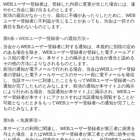
WEBユーザー登録者は、登録した内容に変更が生じた場合には、速
やかに当会に届け出るものとします。
前項の届出がなかったり、届出に不備があったりしたために、WEB
ユーザー登録者に不利益が生じることがあっても、当会は一切その
責任を負わないものとします。
第8条＜WEBユーザー登録者への通知方法＞
当会からWEBユーザー登録者に対する通知は、本規約に別段の定め
のある場合を除き、WEBユーザー登録者が登録した電子メールアド
レス宛の電子メール、本サイト上の掲示または当会が適当と認める
その他の方法によりなされるものとします。
前項の通知が電子メールで行われる場合、当会はWEBユーザー登録
者の登録した電子メールサービスのサーバー宛に電子メールを発信
し、当該サーバーに到達したことをもってWEBユーザー登録者への
通知が完了したものとみなします。前項の通知が本サイト上の掲示
により行われる場合、当該通知が本サイト上に掲示され、WEBユー
ザー登録者が本サイトにアクセスすれば当該通知を閲覧することが
可能となったときをもってWEBユーザー登録者への通知が完了した
ものとみなします。
第9条 ＜免責事項＞
本サービスの利用に関連し、WEBユーザー登録者が第三者に損害を
与えた場合、またはWEBユーザー登録者が第三者との間に紛争が生
じた場合、当会は一切責任を負わないものとし、当該WEBユーザー