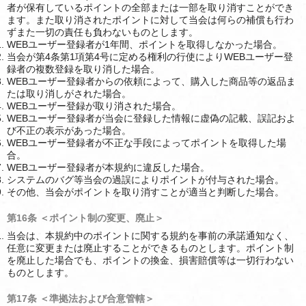
者が保有しているポイントの全部または一部を取り消すことができ
ます。また取り消されたポイントに対して当会は何らの補償も行わ
ずまた一切の責任も負わないものとします。
WEBユーザー登録者が1年間、ポイントを取得しなかった場合。
当会が第4条第1項第4号に定める権利の行使によりWEBユーザー登
録者の複数登録を取り消した場合。
WEBユーザー登録者からの依頼によって、購入した商品等の返品ま
たは取り消しがされた場合。
WEBユーザー登録が取り消された場合。
WEBユーザー登録者が当会に登録した情報に虚偽の記載、誤記およ
び不正の表示があった場合。
WEBユーザー登録者が不正な手段によってポイントを取得した場
合。
WEBユーザー登録者が本規約に違反した場合。
システムのバグ等当会の過誤によりポイントが付与された場合。
その他、当会がポイントを取り消すことが適当と判断した場合。
第16条 ＜ポイント制の変更、廃止＞
当会は、本規約中のポイントに関する規約を事前の承諾通知なく、
任意に変更または廃止することができるものとします。ポイント制
を廃止した場合でも、ポイントの換金、損害賠償等は一切行わない
ものとします。
第17条 ＜準拠法および合意管轄＞