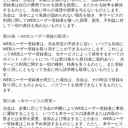
登録者は自己の費用でかかる損害を賠償し、またかかる紛争を解決
するものとし、当会に何らの迷惑や損害を与えないものとします。
当会は、法令により免責が認められない場合を除き、本サービスの
利用に関してWEBユーザー登録者が被った損害、損失、不利益に対
して一切の責任を負わないものとします。
第10条 ＜WEBユーザー登録の取消＞
WEBユーザー登録者は、当会所定の手続きに従い、いつでも自由に
WEBユーザー登録を取り消すことができるものとします。これによ
ってWEBユーザー登録者は、当サービスによって保有するすべての
ポイント（ポイントについては第13条から第16条に規約あり）、当
サービス利用に関する一切の権利、特典を失うものとし、また登録
取り消しにともなって当会に何ら請求権も取得しないものとしま
す。
WEBユーザー登録者が死亡した場合は、当会は、その時点で登録を
取り消したものとみなし、パスワードを使用できなくするものとし
ます。
第11条 ＜本サービスの変更＞
当会は、必要に応じて当会の判断によりWEBユーザー登録者に事前
に通知することなく、いつでも本サービスの諸条件または内容の一
部または全部を変更、追加および廃止することがあり、WEBユーザ
ー登録者はこれを予め承諾するものとします。ただし、本サービス