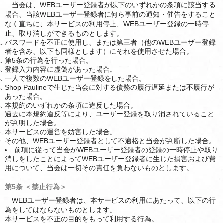
当会は、WEBユーザー登録者が以下のいずれかの条項に該当する
場合、当該WEBユーザー登録者に何ら事前の通知・催告をすること
なく直ちに、本サービスの利用停止、WEBユーザー登録の一時停
止、取り消しができるものとします。
パスワードを不正に使用し、または第三者（他のWEBユーザー登録
者を含み、以下も同様とします）にそれを使用させた場合。
第5条の行為を行った場合。
登録入力内容に虚偽があった場合。
一人で複数のWEBユーザー登録をした場合。
Shop Paulineで生じた当会に対する債務の履行遅延または不履行が
あった場合。
本規約のいずれかの条項に違反した場合。
過去に本規約違反等により、ユーザー登録を取り消されていること
が判明した場合。
本サービスの運営を妨害した場合。
その他、WEBユーザー登録者として不適格と当会が判断した場合。
前項に従って当会がWEBユーザー登録者の登録の一時停止や取り
消しをしたことによってWEBユーザー登録者に生じた損害および費
用について、当会は一切その責任を負わないものとします。
第5条 ＜禁止行為＞
WEBユーザー登録者は、本サービスの利用にあたって、以下の行
為をしてはならないものとします。
本サービスを不正の目的をもって利用する行為。