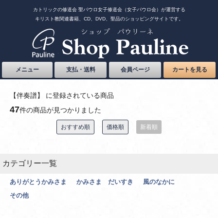
カトリックの修道会 聖パウロ女子修道会（女子パウロ会）が運営する
キリスト教関連書籍、CD、DVD、聖品のショッピングサイトです。
メニュー
支払・送料
会員ページ
カートを見る
【伴奏譜】 に登録されている商品
47
件の商品が見つかりました
おすすめ順
価格順
新着順
カテゴリー一覧
ありがとうかみさま
かみさま だいすき
風のなかに
その他