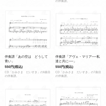
の伴奏譜。
伴奏譜「あの空は どうして
伴奏譜「アヴェ・マリア──私
青い」
達と共に──」
550円(税込)
550円(税込)
CD「かみさま だいすき」の6曲目
CD「かみさま だいすき」の7曲目
の伴奏譜。
の伴奏譜。