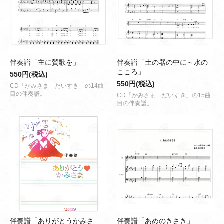
伴奏譜「主に賛歌を」
伴奏譜「土の器の中に～水の
こころ」
550円(税込)
550円(税込)
CD「かみさま だいすき」の14曲
目の伴奏譜。
CD「かみさま だいすき」の15曲
目の伴奏譜。
伴奏譜「ありがとうかみさ
伴奏譜「あめのきさき」