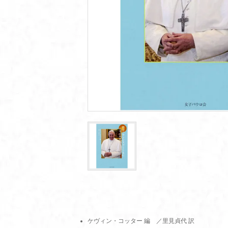
ケヴィン・コッター 編 ／里見貞代 訳