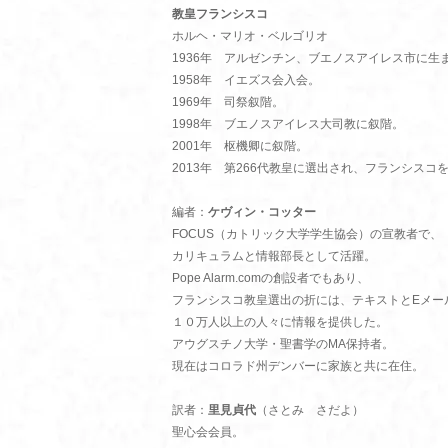
教皇フランシスコ
ホルヘ・マリオ・ベルゴリオ
1936年 アルゼンチン、ブエノスアイレス市に生
1958年 イエズス会入会。
1969年 司祭叙階。
1998年 ブエノスアイレス大司教に叙階。
2001年 枢機卿に叙階。
2013年 第266代教皇に選出され、フランシスコ
編者：
ケヴィン・コッター
FOCUS（カトリック大学学生協会）の宣教者で、
カリキュラムと情報部長として活躍。
Pope Alarm.comの創設者でもあり、
フランシスコ教皇選出の折には、テキストとEメー
１０万人以上の人々に情報を提供した。
アウグスチノ大学・聖書学のMA保持者。
現在はコロラド州デンバーに家族と共に在住。
訳者：
里見貞代
（さとみ さだよ）
聖心会会員。