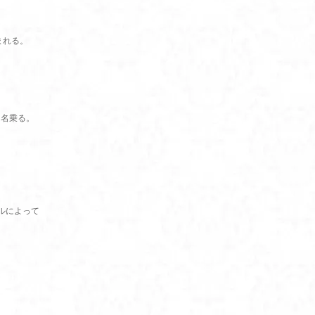
まれる。
を名乗る。
ルによって