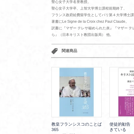
聖心女子大学名誉教授。
聖心女子大学卒、上智大学博士課程前期終了、
フランス政府給費留学生としてパリ第４大学博士課
著書にLe Signe de la Croix chez Paul Claude。
訳書に『マザー テレサ秘められた炎』『マザー 
ら』（日本キリスト教団出版局） 他。
関連商品
教皇フランシスコのことば
使徒的勧告
365
きている