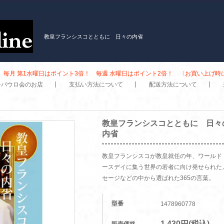
教皇フランシスコとともに 日々の内省
毎月 第1水曜日はポイント3倍！ 毎週 水曜日はポイント2倍！ 〈お買い上げ
子パウロ会のお店
支払い方法について
配送方法について
教皇フランシスコとともに 日々
内省
教皇フランシスコが教皇就任の年、ワールド
ースデイに集う世界の若者に向け発せられた
セージなどの中から選ばれた365の言葉。
型番
1478960778
1,430円(税込)