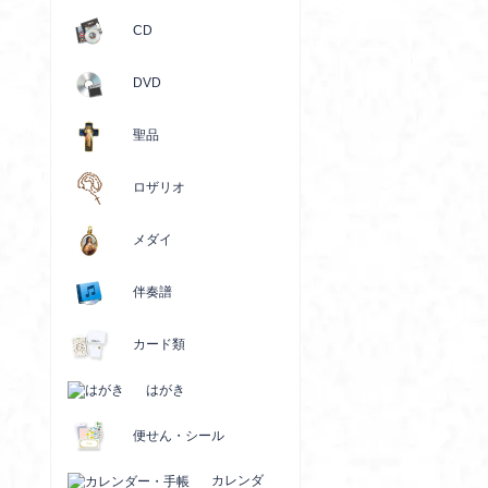
CD
DVD
聖品
ロザリオ
メダイ
伴奏譜
カード類
はがき
便せん・シール
カレンダ