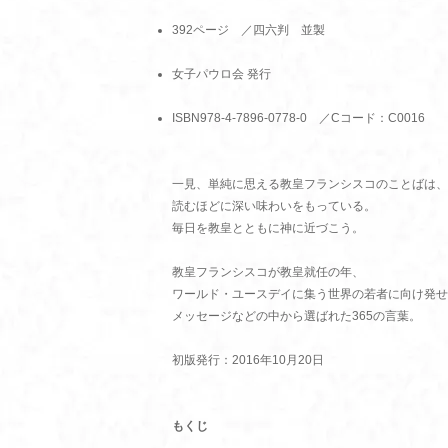
392ページ ／四六判 並製
女子パウロ会 発行
ISBN978-4-7896-0778-0 ／Cコード：C0016
一見、単純に思える教皇フランシスコのことばは、
読むほどに深い味わいをもっている。
毎日を教皇とともに神に近づこう。
教皇フランシスコが教皇就任の年、
ワールド・ユースデイに集う世界の若者に向け発せ
メッセージなどの中から選ばれた365の言葉。
初版発行：2016年10月20日
もくじ