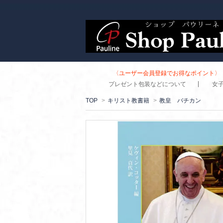
〈ユーザー会員登録でお得なポイント〉 
プレゼント包装などについて
女
TOP
>
キリスト教書籍
>
教皇 バチカン