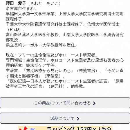
澤田 愛子
（さわだ あいこ）
名古屋市生まれ。
早稲田大学第一文学部卒業、上智大学大学院哲学研究科博士前期
課程修了、
千葉大学大学院看護学研究科修士課程修了、信州大学医学博士
（Ph.D）、
富山医科薬科大学医学部教授、山梨大学大学院医学工学総合研究
部教授、
県立長崎シーボルト大学教授等を歴任。
現在：フリーの生命倫理及びホロコースト研究者。
専門領域：生命倫理学、ホロコースト生還者及び原爆被害者の心
理的研究、終末期ケア学等。
主著書：『末期医療から見たいのち』（朱鷺書房）、『今問い直
す脳死と臓器移植』（東信堂）、
『夜の記憶―日本人が聴いたホロコースト生還者の証言』『原爆
被害者三世代の証言』（創元社）、他多数。
この商品について問い合わせる
返品について