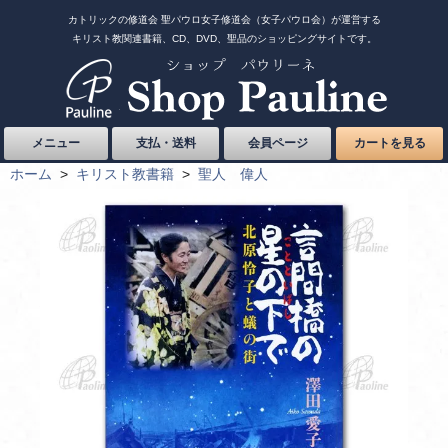
カトリックの修道会 聖パウロ女子修道会（女子パウロ会）が運営する
キリスト教関連書籍、CD、DVD、聖品のショッピングサイトです。
メニュー
支払・送料
会員ページ
カートを見る
ホーム
>
キリスト教書籍
>
聖人 偉人