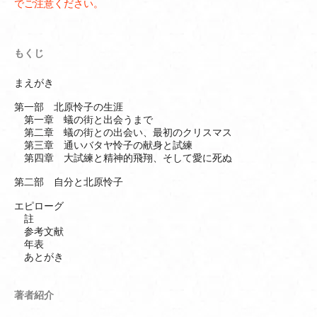
でご注意ください。
もくじ
まえがき
第一部 北原怜子の生涯
第一章 蟻の街と出会うまで
第二章 蟻の街との出会い、最初のクリスマス
第三章 通いバタヤ怜子の献身と試練
第四章 大試練と精神的飛翔、そして愛に死ぬ
第二部 自分と北原怜子
エピローグ
註
参考文献
年表
あとがき
著者紹介