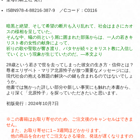
ISBN978-4-88216-387-9 ／Cコード：C0116
暗黒と絶望、そして希望の断片も入り乱れて、社会はまさにカオ
スの様相を呈していた。
そんな中、蟻の街という屑に囲まれた部落からは、一人の若きキ
リスト者の女性の献身によって、
祈りの歌や聖歌が響き渡り、バタヤが続々とキリスト教に入信し
ていくという現象が生じていたのだ。―本文より
28歳という若さで世を去ってしまった彼女の生き方・信仰とは？
尊者エリザベト・マリア北原怜子が放つ重要なメッセージには、
現代社会の抱える難題の解決への鍵も含まれるのではないでしょ
うか。
他書では無かった詳しい部分や新しい事実にも触れた本書から、
より深く「北原怜子」を探っていただきたいと思います。
初版発行：2024年10月7日
※この書籍はお取り寄せのため、ご注文後のキャンセルはできま
せん。
また、お取り寄せに1～3週間ほどかかります。
他の商品を合わせてご注文なさる場合、発送が遅くなりますの