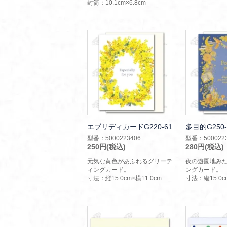
封筒：10.1cm×6.8cm
エブリディカードG220-61
多目的G250-
型番：5000223406
型番：5000223
250円(税込)
280円(税込)
元気な黄色があふれるグリーテ
夜の遊園地み
ィングカード。
ングカード。
寸法：縦15.0cm×横11.0cm
寸法：縦15.0cm