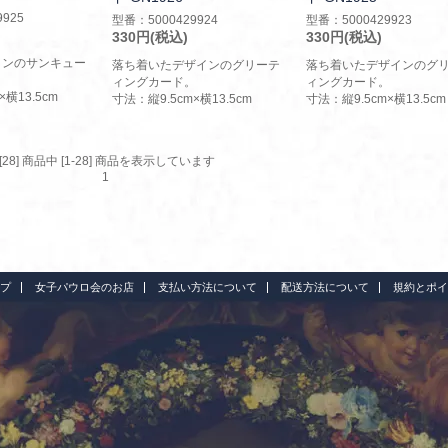
925
型番：5000429924
型番：5000429923
330円(税込)
330円(税込)
インのサンキュー
落ち着いたデザインのグリーテ
落ち着いたデザインのグ
ィングカード。
ィングカード。
×横13.5cm
寸法：縦9.5cm×横13.5cm
寸法：縦9.5cm×横13.5cm
[28] 商品中 [1-28] 商品を表示しています
1
プ
女子パウロ会のお店
支払い方法について
配送方法について
規約とポイ