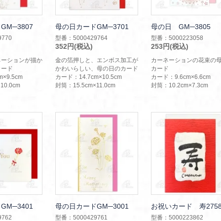
M─3807
母の日カードGM─3701
母の日 GM─3805
770
型番：5000429764
型番：5000223058
352円(税込)
253円(税込)
ネーションが描か
金の箔押しと、エンボス加工が
カーネーションの花束の
カード
かわいらしい、母の日のカード
カード
×9.5cm
カード：14.7cm×10.5cm
カード：9.6cm×6.6cm
10.0cm
封筒：15.5cm×11.0cm
封筒：10.2cm×7.3cm
M─3401
母の日カードGM─3001
お祝いカード 寿2758
762
型番：5000429761
型番：5000223862