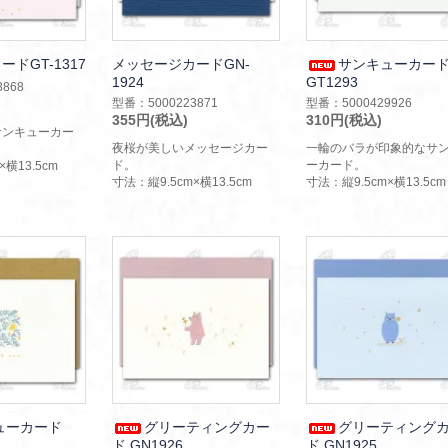
ドGT-1317
メッセージカードGN-
サンキューカー
1924
GT1293
868
型番：5000223871
型番：5000429926
355円(税込)
310円(税込)
サンキューカー
夜桜が美しいメッセージカー
一輪のバラが印象的なサ
ド。
ーカード。
×横13.5cm
寸法：縦9.5cm×横13.5cm
寸法：縦9.5cm×横13.5cm
ューカード
グリーティングカー
グリーティング
ド GN1926
ド GN1925