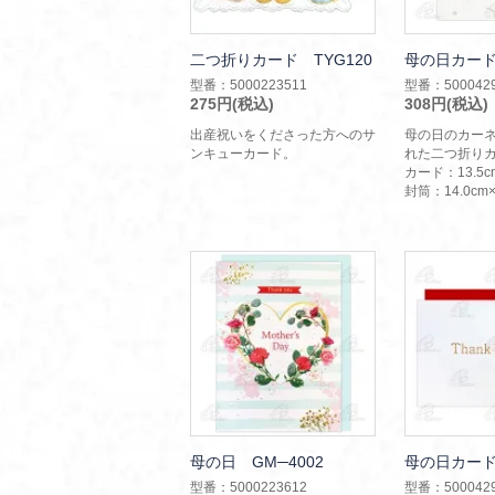
二つ折りカード TYG120
母の日カードG
型番：5000223511
型番：5000429
275円(税込)
308円(税込)
出産祝いをくださった方へのサ
母の日のカー
ンキューカード。
れた二つ折り
カード：13.5cm
封筒：14.0cm×
母の日 GM─4002
母の日カードG
型番：5000223612
型番：5000429