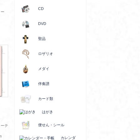
CD
カー
DVD
聖品
ロザリオ
メダイ
伴奏譜
カード類
はがき
便せん・シール
リーテ
m
カレンダ