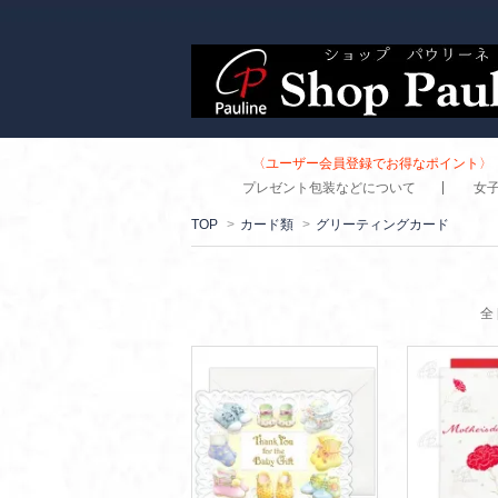
〈ユーザー会員登録でお得なポイント〉 
プレゼント包装などについて
女
TOP
>
カード類
>
グリーティングカード
全 