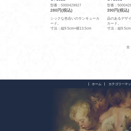
型番：5000429927
型番：5000429
280円(税込)
390円(税込)
シックな色合いのサンキューカ
品のあるデザ
ード。
カード。
寸法：縦9.5cm×横13.5cm
寸法：縦9.5cm
全 
ホーム
カテゴリ一マッ