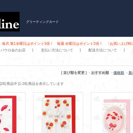
グリーティングカード
毎月 第1水曜日はポイント3倍！ 毎週 水曜日はポイント2倍！ 〈お買い上げ
子パウロ会のお店
支払い方法について
配送方法について
[ 並び順を変更 ]
-
おすすめ順
-
価格順
-
新
[28] 商品中 [1-28] 商品を表示しています