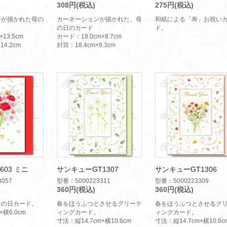
308円(税込)
275円(税込)
ンが描かれた母の
カーネーションが描かれた、母
和紙による「寿」お祝い
の日のカード
ド。
13.5cm
カード：18.0cm×8.7cm
14.2cm
封筒：18.4cm×9.3cm
603 ミニ
サンキューGT1307
サンキューGT1306
057
型番：5000223311
型番：5000223309
360円(税込)
360円(税込)
母の日カード。
春をほうふつとさせるグリーテ
春をほうふつとさせるグ
×横6.0cm
ィングカード。
ィングカード。
寸法：縦14.7cm×横10.6cm
寸法：縦14.7cm×横10.6c