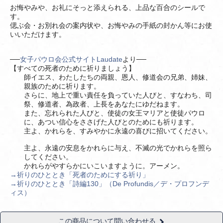
お悔やみや、お礼にそっと添えられる、上品な百合のシールで
す。
偲ぶ会・お別れ会の案内状や、お悔やみの手紙の封かん等にお使
いいただけます。
──
女子パウロ会公式サイトLaudate
より──
【すべての死者のために祈りましょう】
師イエス、わたしたちの両親、恩人、修道会の兄弟、姉妹、
親族のために祈ります。
さらに、地上で重い責任を負っていた人びと、すなわち、司
祭、修道者、為政者、上長をあなたにゆだねます。
また、忘れられた人びと、使徒の女王マリアと使徒パウロ
に、あつい信心をささげた人びとのためにも祈ります。
主よ、かれらを、すみやかに永遠の喜びに招いてください。
主よ、永遠の安息をかれらに与え、不滅の光でかれらを照ら
してください。
かれらがやすらかにいこいますように。アーメン。
→祈りのひととき「死者のためにする祈り」
→祈りのひととき「詩編130」（De Profundis／デ・プロフンデ
ィス）
この商品について問い合わせる