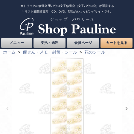
カトリックの修道会 聖パウロ女子修道会（女子パウロ会）が運営する
キリスト教関連書籍、CD、DVD、聖品のショッピングサイトです。
メニュー
支払・送料
会員ページ
カートを見る
ホーム
>
便せん・メモ・封筒・シール
>
花のシール