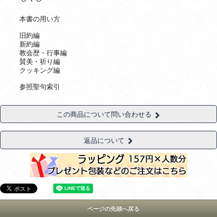
本書の用い方
旧約編
新約編
教会歴・行事編
賛美・祈り編
クッキング編
参照聖句索引
この商品について問い合わせる
返品について
ページの先頭へ戻る