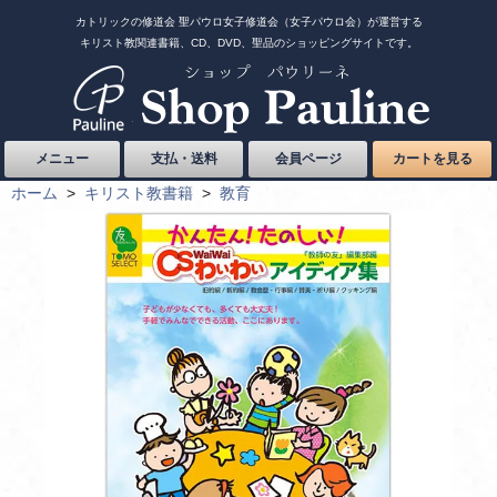
カトリックの修道会 聖パウロ女子修道会（女子パウロ会）が運営する
キリスト教関連書籍、CD、DVD、聖品のショッピングサイトです。
メニュー
支払・送料
会員ページ
カートを見る
ホーム
>
キリスト教書籍
>
教育