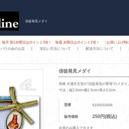
信徒発見メダイ
毎月 第1水曜日はポイント3倍！ 毎週 水曜日はポイント2倍！ 〈お買い上げ
子パウロ会のお店
支払い方法について
配送方法について
信徒発見メダイ
長崎 大浦天主堂の“信徒発見の聖母”のメダイ
寸法：縦2.0cm×横1.5cm×厚さ0.2cm
型番
6100033008
250円(税込)
販売価格
会員のみ購入できます