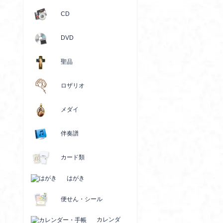
CD
DVD
聖品
ロザリオ
メダイ
伴奏譜
カード類
はがき
便せん・シール
カレンダ