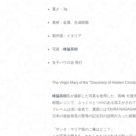
重さ：3g
素材：金属、合成樹脂
製作国：イタリア
写真：
峰脇英樹
女子パウロ会 発行
The Virgin Mary of the "Discovery of Hidden Christ
峰脇英樹
氏が撮影した写真を使用した、長崎 大浦天
樹脂レジンで、ぷっくりとつやのある加工がされて
フレームは淡い金色で、裏面には“OURA NAGASA
日本の使徒発見の聖母の記念日の説明が入った紙製
「サンタ・マリア様のご像はどこ？」