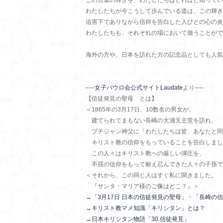
この言葉の輝きを、わたしたちはどれほど知ってい
わたしたちが今こうして歩んでいる道は、この輝き
迫害下でありながら信仰を告白した人びとの心の炎
わたしたちも、それぞれの場において倣うことがで
海外の方や、日本を訪れた方の記念品としても人気
──
女子パウロ会公式サイトLaudate
より──
【信徒発見の聖母 とは】
＜1865年の3月17日、10数名の男女が、
建てられてまもない長崎の大浦天主堂を訪れ、
プチジャン神父に「わたしたちは皆、あなたと同
キリスト教の信仰をもっていることを告白しまし
この人々はキリスト教への厳しい弾圧を、
不屈の信仰をもって耐え忍んできた人々の子孫で
＜それから、この同じ人はすぐ私に聞きました。
『サンタ・マリア様のご像はどこ？』＞
→「3月17日 日本の信徒発見の聖母」
・
「長崎の信
→キリスト教マメ知識「キリシタン」とは？
→日本キリシタン物語「30.信徒発見」