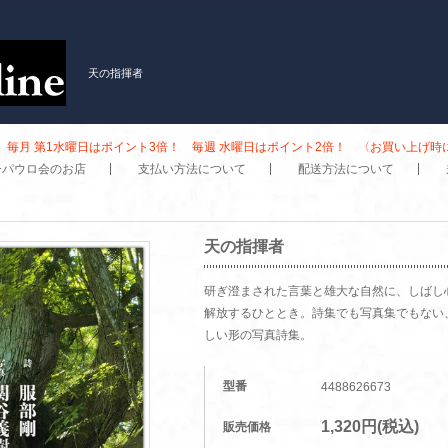
天の指揮者
毎月 第1水曜日はポイント3倍！ 毎週 水曜日はポイント2倍！ 〈お買い上げ
子パウロ会のお店
支払い方法について
配送方法について
天の指揮者
研ぎ澄まされた言葉と雄大な自然に、しばし
解放するひととき。詩集でも写真集でもない
しい形の写真詩集。
型番
4488626673
1,320円(税込)
販売価格