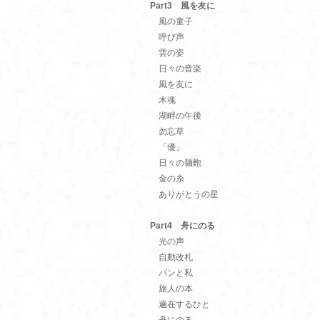
Part3 風を友に
風の童子
呼び声
雲の姿
日々の音楽
風を友に
木魂
湖畔の午後
勿忘草
「優」
日々の麺麭
金の糸
ありがとうの星
Part4 舟にのる
光の声
自動改札
パンと私
旅人の本
遍在するひと