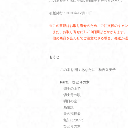
この本を開く者に至福の時間をもたらすだろう。
初版発行：2020年12月11日
※この書籍はお取り寄せのため、ご注文後のキャン
また、お取り寄せに7～10日間ほどかかります。
他の商品を合わせてご注文なさる場合、発送が遅
もくじ
この本を 開くあなたに 秋吉久美子
Part1 ひとりの木
御手の上で
切支丹の唄
明日の空
糸電話
天の指揮者
無知について
ひとりの木