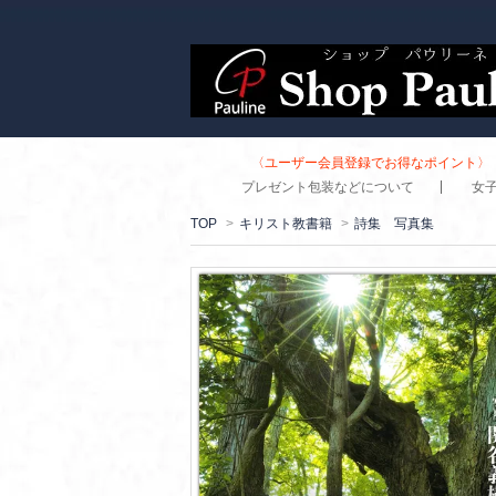
〈ユーザー会員登録でお得なポイント〉 
プレゼント包装などについて
女
TOP
>
キリスト教書籍
>
詩集 写真集