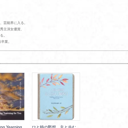
、芸能界に入る。
秀主演女優賞、
る。
科卒業。
g Yearning
ひと時の黙想 主と歩む