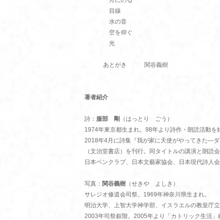
舟にのる
目線
水の音
空を仰ぐ
光
あとがき 関谷義樹
著者紹介
詩：
服部 剛
（はっとり ごう）
1974年東京都生まれ。98年より詩作・朗読活動を
2018年4月に詩集『我が家に天使がやってきた―
（文治堂書店）を刊行。同タイトルの講演と朗読会
日本ペンクラブ、日本文藝家協会、日本現代詩人会
写真：
関谷義樹
（せきや よしき）
サレジオ修道会司祭。1969年神奈川県生まれ。
明治大学、上智大学神学部、イスラエルの教皇庁立
2003年司祭叙階。2005年より「カトリック生活