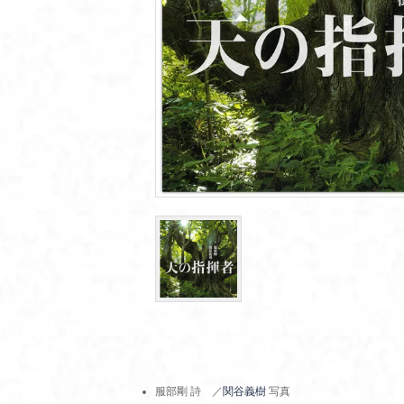
服部剛 詩 ／
関谷義樹
写真