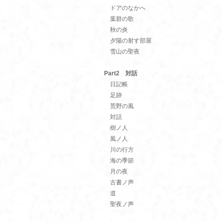
ドアのなかへ
葉群の歌
秋の炎
夕陽の射す部屋
雪山の聖夜
Part2 対話
日記帳
足跡
荒野の風
対話
樹ノ人
風ノ人
川の行方
海の季節
月の夜
古書ノ声
道
聖夜ノ声