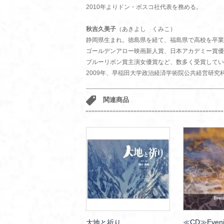
2010年よりドン・ボスコ社代表を務める。
秋吉久美子
（あきよし くみこ）
静岡県生まれ。徳島県を経て、福島県で高校を卒業
ゴールデンアロー映画新人賞、日本アカデミー賞優
ブルーリボン賞主演女優賞など、数多く受賞してい
2009年、早稲田大学政治経済学術院公共経営研究
関連商品
≪CD≫Evenin
大地と祈り