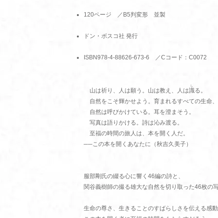
120ページ ／B5判変形 並製
ドン・ボスコ社 発行
ISBN978-4-88626-673-6 ／Cコード：C0072
し
山は祈り、人は願う。山は教え、人は
識
る。
自然をこそ輝かせよう。育まれるすべての生命、
自然は呼びかけている。耳を澄まそう。
写真は語りかける。詩は沁み渡る。
至福の時間の旅人は、本を開く人だ。
──この本を開くあなたに（秋吉久美子）
服部剛氏の綴る心に響く46編の詩と、
関谷義樹師の撮る雄大な自然を切り取った46枚の
生命の尊さ、生きることのすばらしさを伝える感動