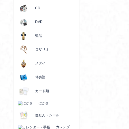
CD
DVD
聖品
ロザリオ
メダイ
伴奏譜
カード類
はがき
便せん・シール
カレンダ