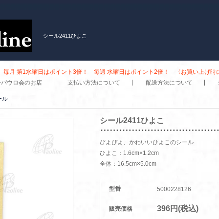
シール2411ひよこ
毎月 第1水曜日はポイント3倍！ 毎週 水曜日はポイント2倍！ 〈お買い上げ
子パウロ会のお店
支払い方法について
配送方法について
ール
シール2411ひよこ
ぴよぴよ、かわいいひよこのシール
ひよこ：1.6cm×1.2cm
全体：16.5cm×5.0cm
型番
5000228126
396円(税込)
販売価格