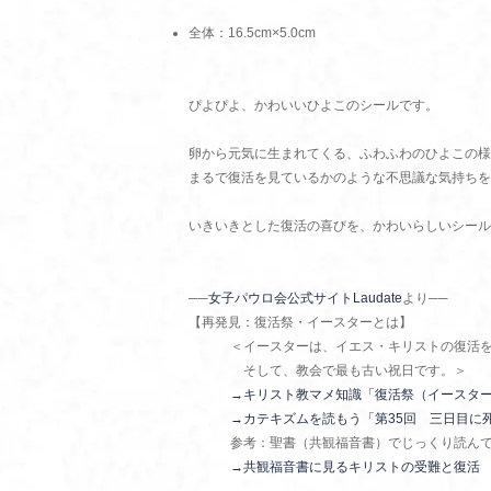
全体：16.5cm×5.0cm
ぴよぴよ、かわいいひよこのシールです。
卵から元気に生まれてくる、ふわふわのひよこの様
まるで復活を見ているかのような不思議な気持ちを
いきいきとした復活の喜びを、かわいらしいシール
──
女子パウロ会公式サイトLaudate
より──
【再発見：復活祭・イースターとは】
＜イースターは、イエス・キリストの復活
そして、教会で最も古い祝日です。＞
→キリスト教マメ知識「復活祭（イースタ
→カテキズムを読もう「第35回 三日目に
参考：聖書（共観福音書）でじっくり読ん
→共観福音書に見るキリストの受難と復活