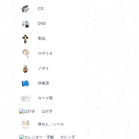
CD
DVD
聖品
ロザリオ
メダイ
伴奏譜
カード類
はがき
便せん・シール
カレンダ