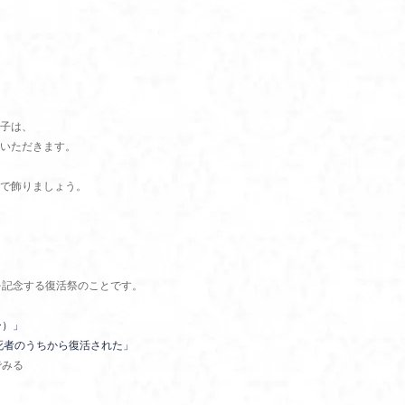
子は、
いただきます。
で飾りましょう。
を記念する復活祭のことです。
ー）」
死者のうちから復活された」
でみる