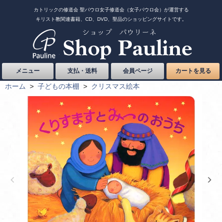
カトリックの修道会 聖パウロ女子修道会（女子パウロ会）が運営する
キリスト教関連書籍、CD、DVD、聖品のショッピングサイトです。
メニュー
支払・送料
会員ページ
カートを見る
ホーム
>
子どもの本棚
>
クリスマス絵本