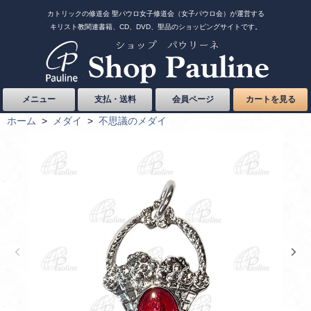
カトリックの修道会 聖パウロ女子修道会（女子パウロ会）が運営する
キリスト教関連書籍、CD、DVD、聖品のショッピングサイトです。
メニュー
支払・送料
会員ページ
カートを見る
ホーム
>
メダイ
>
不思議のメダイ