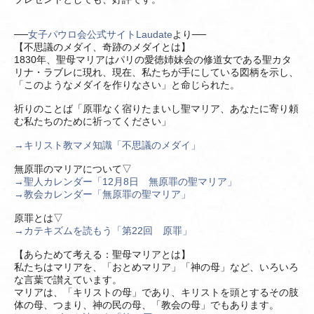
──
女子パウロ会公式サイトLaudate
より──
【不思議のメダイ、奇跡のメダイとは】
1830年、聖母マリアはパリの愛徳姉妹会の修道女である聖カタ
リナ・ラブレに現れ、現在、私たちが手にしている図柄を示し、
「このようなメダイを作りなさい」と命じられた。
祈りのことば「原罪なく宿りたまいし聖マリア、あなたに寄り頼
む私たちのために祈ってください」
→キリスト教マメ知識「不思議のメダイ」
無原罪のマリアについて▽
→聖人カレンダー「12月8日 無原罪の聖マリア」
→教会カレンダー「無原罪の聖マリア」
原罪とは▽
→カテキズムを読もう「第22回 原罪」
【あらためて考える：聖母マリアとは】
私たちはマリアを、「おとめマリア」「神の母」など、いろいろ
な言葉で讃えています。
マリアは、「キリストの母」であり、キリストを頭とするその肢
体の母、つまり、神の民の母、「教会の母」でもあります。