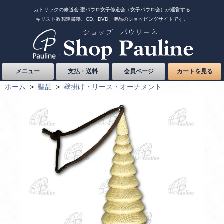
カトリックの修道会 聖パウロ女子修道会（女子パウロ会）が運営する
キリスト教関連書籍、CD、DVD、聖品のショッピングサイトです。
メニュー
支払・送料
会員ページ
カートを見る
ホーム
>
聖品
>
壁掛け・リース・オーナメント