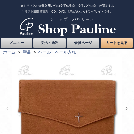
カトリックの修道会 聖パウロ女子修道会（女子パウロ会）が運営する
キリスト教関連書籍、CD、DVD、聖品のショッピングサイトです。
メニュー
支払・送料
会員ページ
カートを見る
ホーム
>
聖品
>
ベール・ベール入れ