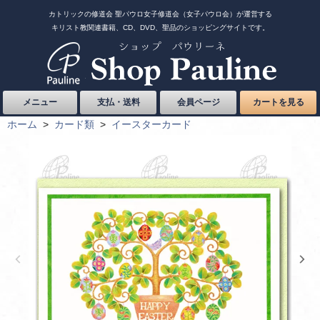
カトリックの修道会 聖パウロ女子修道会（女子パウロ会）が運営する
キリスト教関連書籍、CD、DVD、聖品のショッピングサイトです。
メニュー
支払・送料
会員ページ
カートを見る
ホーム
>
カード類
>
イースターカード