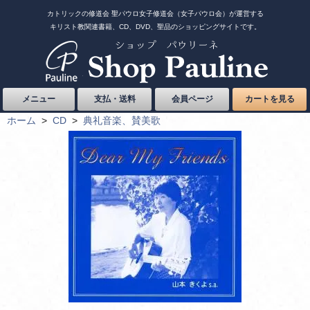
カトリックの修道会 聖パウロ女子修道会（女子パウロ会）が運営する
キリスト教関連書籍、CD、DVD、聖品のショッピングサイトです。
メニュー
支払・送料
会員ページ
カートを見る
ホーム
>
CD
>
典礼音楽、賛美歌