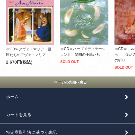
≪CD≫ハープメディテーシ
≪CD≫エ
≪CD≫アヴェ・マリア 巨
ョンⅡ 楽園の小鳥たち
べ！ 復活
匠たちのアヴェ・マリア
の祈り
2,670円(税込)
SOLD OUT
SOLD OUT
ページの先頭へ戻る
ホーム
カートを見る
特定商取引法に基づく表記