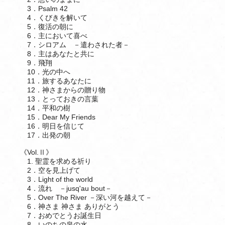
3．Psalm 42
4．くびきを解いて
5．復活の朝に
6．主において喜べ
7．シロアム －遣わされた者－
8．主はあなたと共に
9．飛翔
10．光の中へ
11．旅するあなたに
12．神さまからの贈り物
13．とっておきの言葉
14．平和の樹
15．Dear My Friends
16．明日を信じて
17．出発の朝
《Vol.Ⅱ》
1. 聖霊を求める祈り
2．空を見上げて
3．Light of the world
4．流れ －jusq'au bout－
5．Over The River －深い河を越えて－
6．神さま 神さま ありがとう
7．おめでとうお誕生日
8．いのちの泉の水