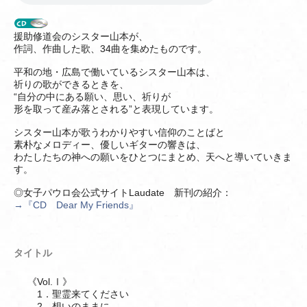
援助修道会のシスター山本が、
作詞、作曲した歌、34曲を集めたものです。
平和の地・広島で働いているシスター山本は、
祈りの歌ができるときを、
“自分の中にある願い、思い、祈りが
形を取って産み落とされる”と表現しています。
シスター山本が歌うわかりやすい信仰のことばと
素朴なメロディー、優しいギターの響きは、
わたしたちの神への願いをひとつにまとめ、天へと導いていきま
す。
◎女子パウロ会公式サイトLaudate 新刊の紹介：
→『CD Dear My Friends』
タイトル
《Vol.Ⅰ》
1．聖霊来てください
2．想いのままに