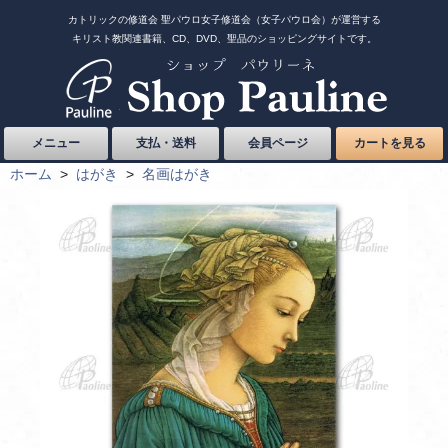
カトリックの修道会 聖パウロ女子修道会（女子パウロ会）が運営する
キリスト教関連書籍、CD、DVD、聖品のショッピングサイトです。
メニュー
支払・送料
会員ページ
カートを見る
ホーム
>
はがき
>
名画はがき