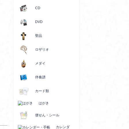
CD
DVD
聖品
ロザリオ
メダイ
伴奏譜
カード類
はがき
便せん・シール
カレンダ