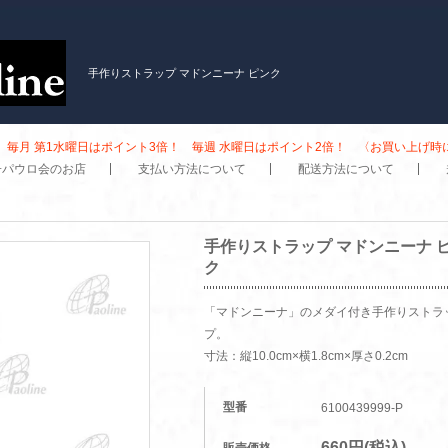
手作りストラップ マドンニーナ ピンク
毎月 第1水曜日はポイント3倍！ 毎週 水曜日はポイント2倍！ 〈お買い上げ
子パウロ会のお店
支払い方法について
配送方法について
手作りストラップ マドンニーナ 
ク
「マドンニーナ」のメダイ付き手作りストラ
プ。
寸法：縦10.0cm×横1.8cm×厚さ0.2cm
型番
6100439999-P
660円(税込)