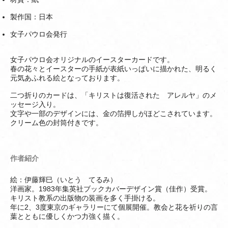
製作国：日本
女子パウロ会発行
女子パウロ会オリジナルのイースターカードです。
春の花々とイースターの手紙が表紙いっぱいに描かれた、明るく
元気あふれる絵となっております。
二つ折りのカードは、「キリストは復活された アレルヤ」のメ
ッセージ入り。
文字や一部のデザインには、金の箔押しがほどこされています。
クリーム色の封筒付きです。
作者紹介
絵：伊藤輝巳（いとう てるみ）
洋画家。1983年集英社ブックカバーデザイン賞（佳作）受賞。
キリスト教系の出版物の装画を多く手掛ける。
年に2、3度東京のギャラリーにて個展開催。教会と花を祈りの言
葉とともに優しくかつ力強く描く。