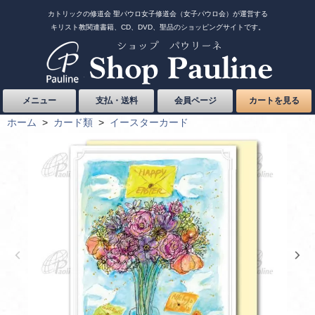
カトリックの修道会 聖パウロ女子修道会（女子パウロ会）が運営する
キリスト教関連書籍、CD、DVD、聖品のショッピングサイトです。
メニュー
支払・送料
会員ページ
カートを見る
ホーム
>
カード類
>
イースターカード