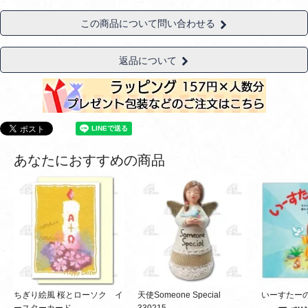
この商品について問い合わせる
返品について
あなたにおすすめの商品
ちぎり絵風 桜とローソク イ
天使Someone Special
いーすたー
ースターカード
330215