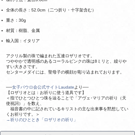
全体の長さ：52.0cm（二つ折り・十字架含む）
重さ：30g
材質：樹脂、金属
輸入国：イタリア
アクリル製の珠で編まれた五連ロザリオです。
つややかで透明感のあるコーラルピンクの珠は8ミリと、繰りや
すい大きさです。
センターメダイには、聖母子の横顔が彫り込まれております。
──
女子パウロ会公式サイトLaudate
より──
【ロザリオとは：お祈りに使う道具です】
＜指でひとつひとつ珠を辿ることで「アヴェ･マリアの祈り（天
使祝詞）」を数え、
福音書の中に記されているキリストの主な出来事を黙想してい
くお祈りです。＞
→祈りのひととき「ロザリオの祈り」