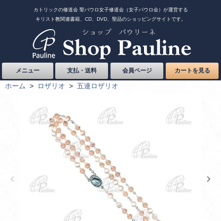
カトリックの修道会 聖パウロ女子修道会（女子パウロ会）が運営する
キリスト教関連書籍、CD、DVD、聖品のショッピングサイトです。
メニュー
支払・送料
会員ページ
カートを見る
ホーム
>
ロザリオ
>
五連ロザリオ