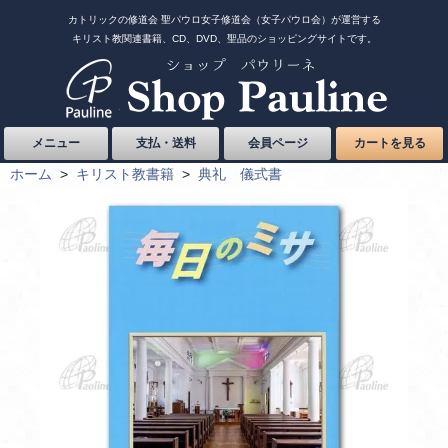
カトリックの修道会 聖パウロ女子修道会（女子パウロ会）が運営する
キリスト教関連書籍、CD、DVD、聖品のショッピングサイトです。
メニュー
支払・送料
会員ページ
カートを見る
ホーム
>
キリスト教書籍
>
典礼 儀式書