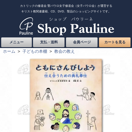
カトリックの修道会 聖パウロ女子修道会（女子パウロ会）が運営する
キリスト教関連書籍、CD、DVD、聖品のショッピングサイトです。
メニュー
支払・送料
会員ページ
カートを見る
ホーム
>
子どもの本棚
>
教会の教え