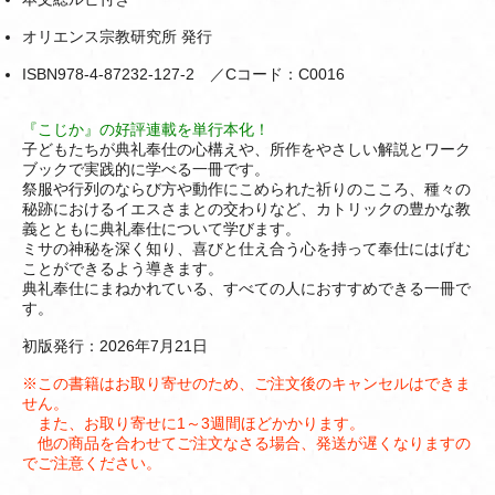
オリエンス宗教研究所 発行
ISBN978-4-87232-127-2 ／Cコード：C0016
『こじか』の好評連載を単行本化！
子どもたちが典礼奉仕の心構えや、所作をやさしい解説とワーク
ブックで実践的に学べる一冊です。
祭服や行列のならび方や動作にこめられた祈りのこころ、種々の
秘跡におけるイエスさまとの交わりなど、カトリックの豊かな教
義とともに典礼奉仕について学びます。
ミサの神秘を深く知り、喜びと仕え合う心を持って奉仕にはげむ
ことができるよう導きます。
典礼奉仕にまねかれている、すべての人におすすめできる一冊で
す。
初版発行：2026年7月21日
※この書籍はお取り寄せのため、ご注文後のキャンセルはできま
せん。
また、お取り寄せに1～3週間ほどかかります。
他の商品を合わせてご注文なさる場合、発送が遅くなりますの
でご注意ください。