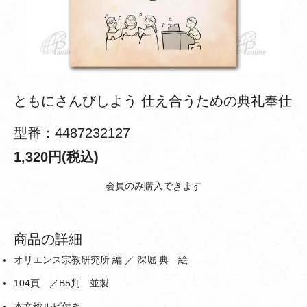
ともにさんびしよう 仕え合うための典礼奉仕
型番：4487232127
1,320円(税込)
会員のみ購入できます
商品の詳細
オリエンス宗教研究所 編 ／ 深堀 典 絵
104頁 ／B5判 並製
本文総ルビ付き