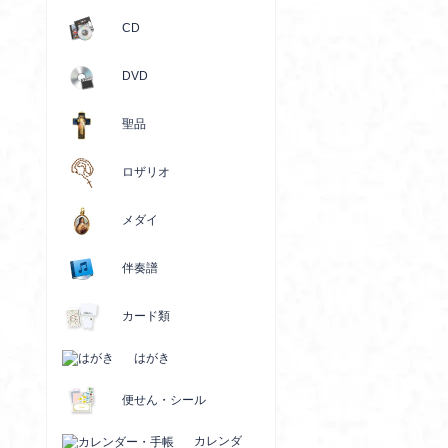
CD
DVD
聖品
ロザリオ
メダイ
伴奏譜
カード類
はがき
便せん・シール
カレンダ