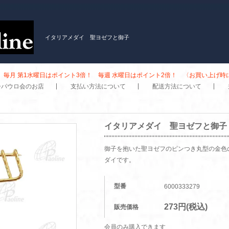
イタリアメダイ 聖ヨゼフと御子
毎月 第1水曜日はポイント3倍！ 毎週 水曜日はポイント2倍！ 〈お買い上げ
子パウロ会のお店
支払い方法について
配送方法について
イタリアメダイ 聖ヨゼフと御子
御子を抱いた聖ヨゼフのピンつき丸型の金色
ダイです。
型番
6000333279
273円(税込)
販売価格
会員のみ購入できます