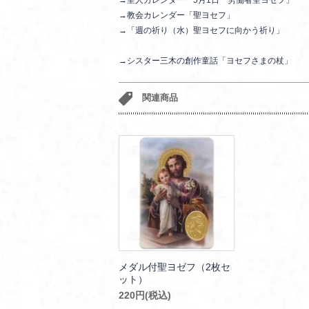
→聖人カレンダー「5月1日 労働者聖ヨセフ」
→教会カレンダー「聖ヨセフ」
→「週の祈り（水）聖ヨセフに向かう祈り」
→シスター三木の創作童話「ヨセフさまの杖」
関連商品
メダル付聖ヨゼフ（2枚セ
ット）
220円(税込)