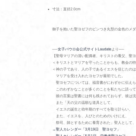
寸法：直径2.0cm
御子を抱いた聖ヨゼフのピンつき丸型の金色のメダ
──
女子パウロ会公式サイトLaudate
より──
【聖母マリアの清い配偶者、キリストの養父、聖ヨ
＜キリストとマリアを守ったことからも、教会の特
＜神の子であり、人の子であるイエスを信じたのは
マリアを受け入れたヨセフが最初でした。
聖ヨセフについては、福音書がにわずかに伝えら
このわずかなことが多くのことを私たちに語って
彼の言葉は聖書には何も残されておらず、彼は沈
また「天の父の温順な道具として、
イエスの誕生と幼年期のすべてを取り計らい、
また、イエスを、人びとのためのいけにえ、
祭司、師とするために養育された」聖人として、
→聖人カレンダー「3月19日 聖ヨセフ」