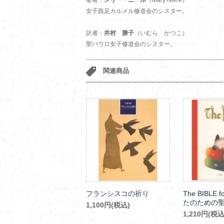
著者：
メリー・ニール
（Mary Niere）
女子跣足カルメル修道会のシスター。
訳者：
井村 勝子
（いむら かつこ）
聖パウロ女子修道会のシスター。
関連商品
フランシスコの祈り
The BIBLE 
たのための
1,100円(税込)
1,210円(税込