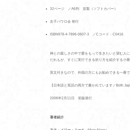
32ページ ／A6判 並製（ソフトカバー）
女子パウロ会 発行
ISBN978-4-7896-0607-3 ／Cコード：C0416
神との親しさの中で愛をもって生きたいと望む人に
だれもが、すぐに実行できる祈り方を紹介する小冊
英文付きなので、外国の方にもお勧めできる一冊で
【日本語と英語の両方で書かれています／Both Japanes
2006年2月11日 初版発行
著者紹介