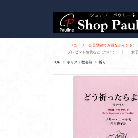
〈ユーザー会員登録でお得なポイント〉 
プレゼント包装などについて
女
TOP
>
キリスト教書籍
>
祈り