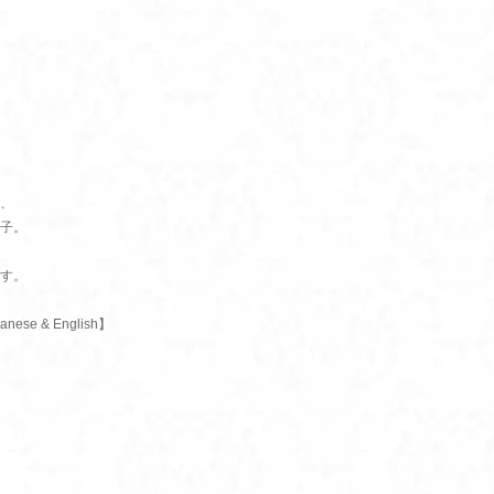
、
子。
す。
e & English】