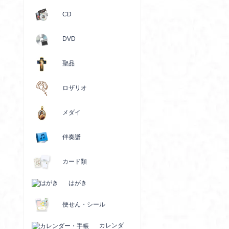
CD
DVD
聖品
ロザリオ
メダイ
伴奏譜
カード類
はがき
便せん・シール
カレンダ