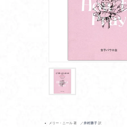
メリー・ニール 著 ／
井村勝子
訳