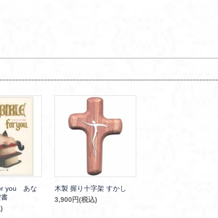
for you あな
木製 握り十字架 すかし
聖書
3,900円(税込)
)