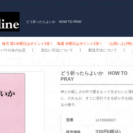
どう祈ったらよいか HOW TO PRAY
毎月 第1水曜日はポイント3倍！ 毎週 水曜日はポイント2倍！ 〈お買い上げ
子パウロ会のお店
支払い方法について
配送方法について
どう祈ったらよいか HOW TO
PRAY
神との親しさの中で愛をもって生きたいと望
に、だれもが、すぐに実行できる祈り方を紹
る小冊子。
型番
1478960607
330円(税込)
販売価格