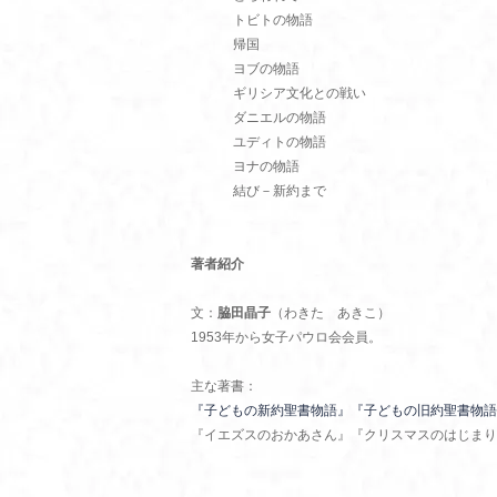
トビトの物語
帰国
ヨブの物語
ギリシア文化との戦い
ダニエルの物語
ユディトの物語
ヨナの物語
結び－新約まで
著者紹介
文：
脇田晶子
（わきた あきこ）
1953年から女子パウロ会会員。
主な著書：
『子どもの新約聖書物語』
『子どもの旧約聖書物語
『イエズスのおかあさん』『クリスマスのはじまり