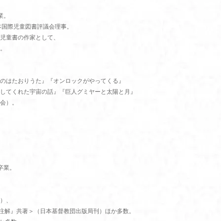
業。
本国際児童図書評議会理事。
児童書の作家として、
。
のはたおりうた』『オンロックがやってくる』
してくれた宇宙の話』『巨人グミヤーと太陽と月』
会）。
卒業。
）、
編注解』共著＞（日本基督教団出版局刊）ほか多数。