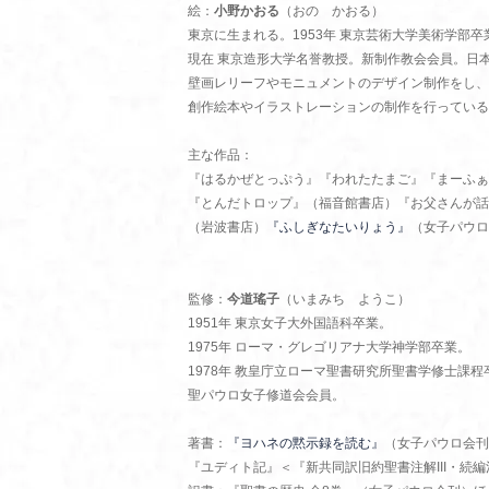
絵：
小野かおる
（おの かおる）
東京に生まれる。1953年 東京芸術大学美術学部卒
現在 東京造形大学名誉教授。新制作教会会員。日
壁画レリーフやモニュメントのデザイン制作をし、
創作絵本やイラストレーションの制作を行っている
主な作品：
『はるかぜとっぷう』『われたたまご』『まーふぁ
『とんだトロップ』（福音館書店）『お父さんが話
（岩波書店）
『ふしぎなたいりょう』
（女子パウロ
監修：
今道瑤子
（いまみち ようこ）
1951年 東京女子大外国語科卒業。
1975年 ローマ・グレゴリアナ大学神学部卒業。
1978年 教皇庁立ローマ聖書研究所聖書学修士課程
聖パウロ女子修道会会員。
著書：
『ヨハネの黙示録を読む』
（女子パウロ会刊
『ユディト記』＜『新共同訳旧約聖書注解III・続