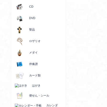
CD
DVD
聖品
ロザリオ
メダイ
伴奏譜
カード類
はがき
便せん・シール
カレンダ