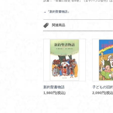
訳書：『聖書の歴史 全8巻』（女子パウロ会刊）ほ
→『新約聖書物語』
関連商品
新約聖書物語
子どもの旧
1,980円(税込)
2,090円(税込