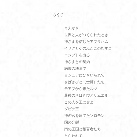
もくじ
まえがき
世界と人がつくられたとき
神さまを信じたアブラハム
イサクとそのふたごのむすこ
エジプトを出る
神さまとの契約
約束の地まで
ヨシュアにひきいられて
さばきびと（士師）たち
モアブから来たルツ
最後のさばきびとサムエル
この人を王にせよ
ダビデ王
神の宮を建てたソロモン
国の分裂
南の王国と預言者たち
とらわれて