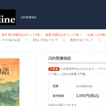
旧約聖書物語
毎月 第1水曜日はポイント3倍！ 毎週 水曜日はポイント2倍！ 〈お買い上げ
子パウロ会のお店
支払い方法について
配送方法について
旧約聖書物語
小学校高学年から大人まで。イラス
りで楽しく読める聖書入門書。
型番
1478960555
2,090円(税込)
販売価格
会員のみ購入できます