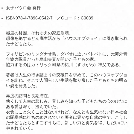
女子パウロ会 発行
ISBN978-4-7896-0542-7 ／Cコード：C0039
極度の貧困、それゆえの家庭崩壊。
想像を絶するどん底生活から「ハウスオブジョイ」に引き取られ
た子どもたち。
フィリピンのミンダナオ島、ダバオに近いバトバトに、元海外青
年協力隊員だった烏山夫妻が開いた子どもの家。
協力するのはカトリック司祭の祐川（すけがわ）神父である。
著者は人生の行き詰まりの突破口を求めて、このハウスオブジョ
イを訪ね、そこで人間らしい生活を取り戻した子どもたちの明る
い姿を発見した。
再度の訪問と長期滞在。
幼くして人生の悲しみ、苦しみを知った子どもたちの心のひだに
ある愛は深く、澄んでいた。
衣食にこと欠くことはないけれど、なんとも生気のない日本社会
の閉塞感に打ちのめされていた著者は豊かな自然の中で、こうし
た子どもたちとすごすうちに、新しい力と勇気を得、しだいにい
やされていく。