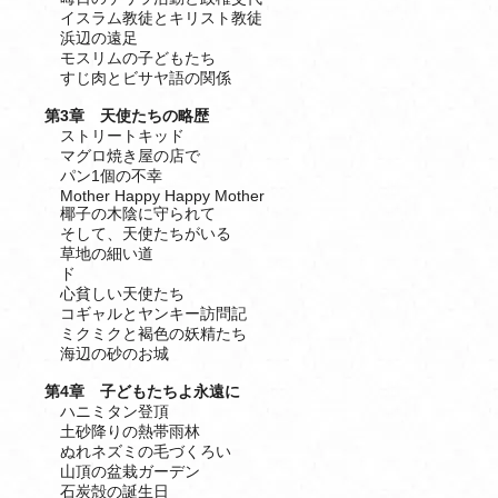
イスラム教徒とキリスト教徒
浜辺の遠足
モスリムの子どもたち
すじ肉とビサヤ語の関係
第3章 天使たちの略歴
ストリートキッド
マグロ焼き屋の店で
パン1個の不幸
Mother Happy Happy Mother
椰子の木陰に守られて
そして、天使たちがいる
草地の細い道
ド
心貧しい天使たち
コギャルとヤンキー訪問記
ミクミクと褐色の妖精たち
海辺の砂のお城
第4章 子どもたちよ永遠に
ハニミタン登頂
土砂降りの熱帯雨林
ぬれネズミの毛づくろい
山頂の盆栽ガーデン
石炭殻の誕生日