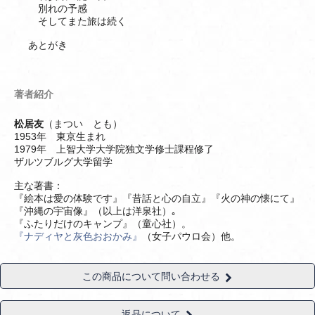
別れの予感
そしてまた旅は続く
あとがき
著者紹介
松居友
（まつい とも）
1953年 東京生まれ
1979年 上智大学大学院独文学修士課程修了
ザルツブルグ大学留学
主な著書：
『絵本は愛の体験です』『昔話と心の自立』『火の神の懐にて』
『沖縄の宇宙像』（以上は洋泉社）｡
『ふたりだけのキャンプ』（童心社）。
『ナディヤと灰色おおかみ』
（女子パウロ会）他。
この商品について問い合わせる
返品について