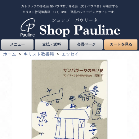
カトリックの修道会 聖パウロ女子修道会（女子パウロ会）が運営する
キリスト教関連書籍、CD、DVD、聖品のショッピングサイトです。
メニュー
支払・送料
会員ページ
カートを見る
ホーム
>
キリスト教書籍
>
エッセイ