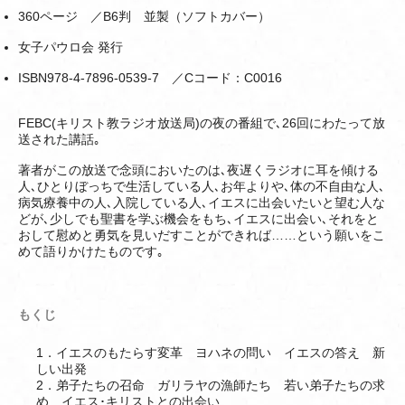
360ページ ／B6判 並製（ソフトカバー）
女子パウロ会 発行
ISBN978-4-7896-0539-7 ／Cコード：C0016
FEBC(キリスト教ラジオ放送局)の夜の番組で､26回にわたって放
送された講話｡
著者がこの放送で念頭においたのは､夜遅くラジオに耳を傾ける
人､ひとりぼっちで生活している人､お年よりや､体の不自由な人､
病気療養中の人､入院している人､イエスに出会いたいと望む人な
どが､少しでも聖書を学ぶ機会をもち､イエスに出会い､それをと
おして慰めと勇気を見いだすことができれば……という願いをこ
めて語りかけたものです｡
もくじ
1．イエスのもたらす変革 ヨハネの問い イエスの答え 新
しい出発
2．弟子たちの召命 ガリラヤの漁師たち 若い弟子たちの求
め イエス･キリストとの出会い