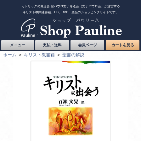
カトリックの修道会 聖パウロ女子修道会（女子パウロ会）が運営する
キリスト教関連書籍、CD、DVD、聖品のショッピングサイトです。
メニュー
支払・送料
会員ページ
カートを見る
ホーム
>
キリスト教書籍
>
聖書の解説