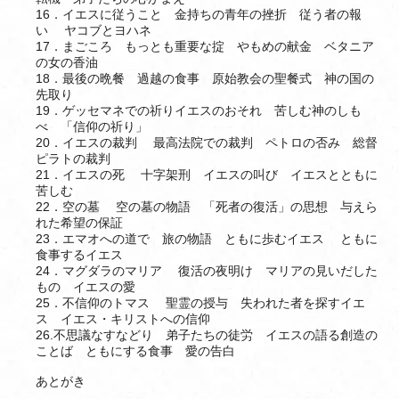
16．イエスに従うこと 金持ちの青年の挫折 従う者の報
い ヤコブとヨハネ
17．まごころ もっとも重要な掟 やもめの献金 ベタニア
の女の香油
18．最後の晩餐 過越の食事 原始教会の聖餐式 神の国の
先取り
19．ゲッセマネでの祈りイエスのおそれ 苦しむ神のしも
べ 「信仰の祈り」
20．イエスの裁判 最高法院での裁判 ペトロの否み 総督
ピラトの裁判
21．イエスの死 十字架刑 イエスの叫び イエスとともに
苦しむ
22．空の墓 空の墓の物語 「死者の復活」の思想 与えら
れた希望の保証
23．エマオへの道で 旅の物語 ともに歩むイエス ともに
食事するイエス
24．マグダラのマリア 復活の夜明け マリアの見いだした
もの イエスの愛
25．不信仰のトマス 聖霊の授与 失われた者を探すイエ
ス イエス・キリストへの信仰
26.不思議なすなどり 弟子たちの徒労 イエスの語る創造の
ことば ともにする食事 愛の告白
あとがき