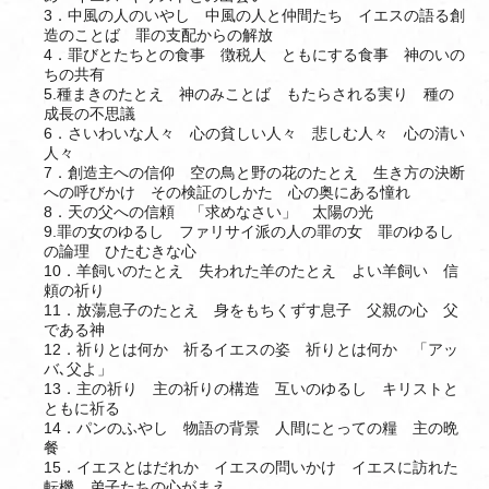
3．中風の人のいやし 中風の人と仲間たち イエスの語る創
造のことば 罪の支配からの解放
4．罪びとたちとの食事 徴税人 ともにする食事 神のいの
ちの共有
5.種まきのたとえ 神のみことば もたらされる実り 種の
成長の不思議
6．さいわいな人々 心の貧しい人々 悲しむ人々 心の清い
人々
7．創造主への信仰 空の鳥と野の花のたとえ 生き方の決断
への呼びかけ その検証のしかた 心の奥にある憧れ
8．天の父への信頼 「求めなさい」 太陽の光
9.罪の女のゆるし ファリサイ派の人の罪の女 罪のゆるし
の論理 ひたむきな心
10．羊飼いのたとえ 失われた羊のたとえ よい羊飼い 信
頼の祈り
11．放蕩息子のたとえ 身をもちくずす息子 父親の心 父
である神
12．祈りとは何か 祈るイエスの姿 祈りとは何か 「アッ
バ､父よ」
13．主の祈り 主の祈りの構造 互いのゆるし キリストと
ともに祈る
14．パンのふやし 物語の背景 人間にとっての糧 主の晩
餐
15．イエスとはだれか イエスの問いかけ イエスに訪れた
転機 弟子たちの心がまえ