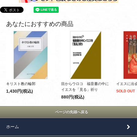
あなたにおすすめの商品
キリスト教の輪郭
目からウロコ 福音書の中に
イエスに出
イエスを「見る」祈り
1,430円(税込)
SOLD OUT
880円(税込)
ページの先頭へ戻る
ホーム