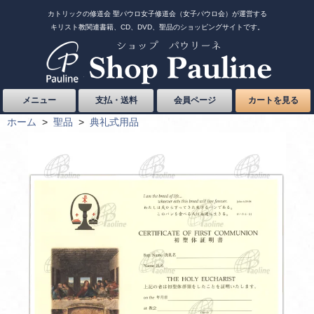
カトリックの修道会 聖パウロ女子修道会（女子パウロ会）が運営する
キリスト教関連書籍、CD、DVD、聖品のショッピングサイトです。
メニュー
支払・送料
会員ページ
カートを見る
ホーム
>
聖品
>
典礼式用品