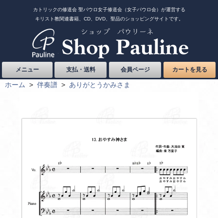
カトリックの修道会 聖パウロ女子修道会（女子パウロ会）が運営する
キリスト教関連書籍、CD、DVD、聖品のショッピングサイトです。
メニュー
支払・送料
会員ページ
カートを見る
ホーム
>
伴奏譜
>
ありがとうかみさま