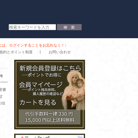
時には、ログインすることをお忘れなく！〉
規約とポイント制度
お問い合わせ
々
聖書
ぼ
の信