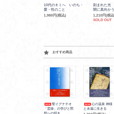
10代のキミへ いのち・
刻まれた光
愛・性のこと
闇に真向か
1,980円(税込)
1,210円(税込
SOLD OUT
おすすめ商品
聖イグナチオ
心の温泉 神様
「霊操」の学びと黙
と永遠に生きる
想への招き