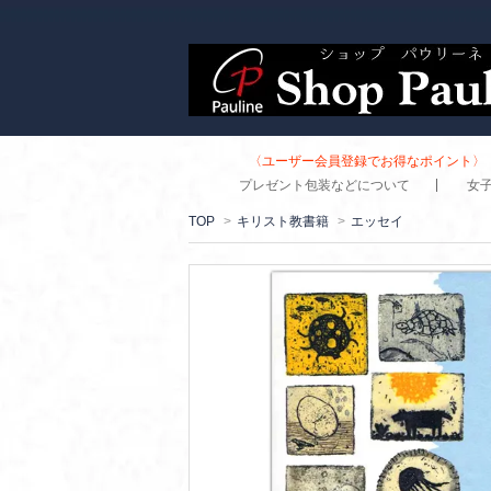
〈ユーザー会員登録でお得なポイント〉 
プレゼント包装などについて
女
TOP
>
キリスト教書籍
>
エッセイ