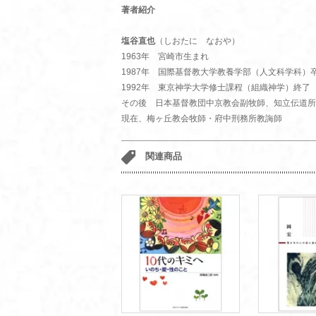
著者紹介
塩谷直也
（しおたに なおや）
1963年 宮崎市生まれ
1987年 国際基督教大学教養学部（人文科学科）
1992年 東京神学大学修士課程（組織神学）終了
その後 日本基督教団中京教会副牧師、知立伝道所
現在、梅ヶ丘教会牧師・府中刑務所教誨師
関連商品