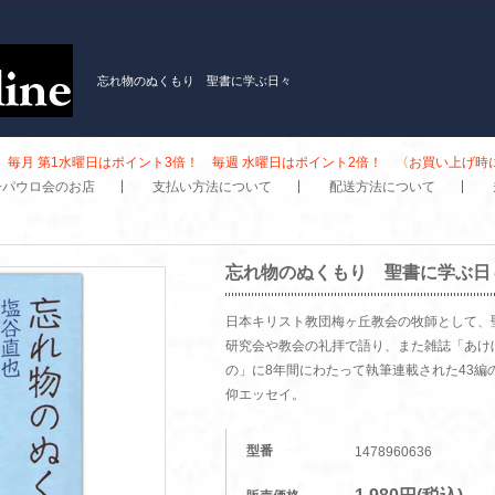
忘れ物のぬくもり 聖書に学ぶ日々
毎月 第1水曜日はポイント3倍！ 毎週 水曜日はポイント2倍！ 〈お買い上げ
子パウロ会のお店
支払い方法について
配送方法について
忘れ物のぬくもり 聖書に学ぶ日
日本キリスト教団梅ヶ丘教会の牧師として、
研究会や教会の礼拝で語り、また雑誌「あけ
の」に8年間にわたって執筆連載された43編
仰エッセイ。
型番
1478960636