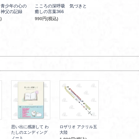
 青少年の心の
こころの深呼吸 気づきと
う神父の記録
癒しの言葉366
)
990円(税込)
思い出に感謝して わ
ロザリオ アクリル五
たしのエンディング
大陸
ノート