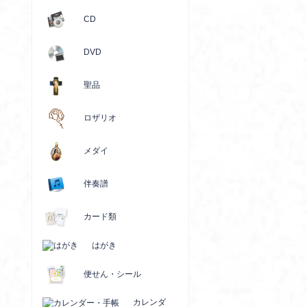
CD
DVD
聖品
ロザリオ
メダイ
伴奏譜
カード類
はがき
便せん・シール
カレンダ