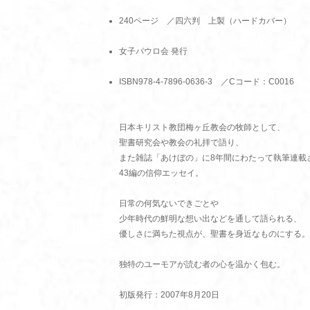
240ページ ／四六判 上製（ハードカバー）
女子パウロ会 発行
ISBN978-4-7896-0636-3 ／Cコード：C0016
日本キリスト教団梅ヶ丘教会の牧師として、
聖書研究会や教会の礼拝で語り、
また雑誌「あけぼの」に8年間にわたって執筆連載
43編の信仰エッセイ。
日常の何気ないできごとや
少年時代の鮮明な想い出などを通して語られる、
優しさに満ちた視点が、聖書を身近なものにする。
独特のユーモアが読む者の心を温かく包む。
初版発行：2007年8月20日