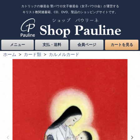
カトリックの修道会 聖パウロ女子修道会（女子パウロ会）が運営する
キリスト教関連書籍、CD、DVD、聖品のショッピングサイトです。
メニュー
支払・送料
会員ページ
カートを見る
ホーム
>
カード類
>
カルメルカード