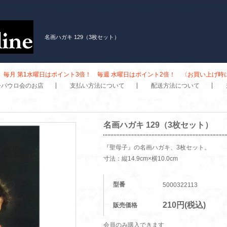
名画ハガキ 129（3枚セット）
毎月 第1水曜日はポイント3倍！ 毎週 水曜日はポイント2倍！ 〈お買い上げ
子パウロ会のお店
支払い方法について
配送方法について
名画ハガキ 129（3枚セット）
『聖母子』の名画ハガキ、3枚セット。
寸法：縦14.9cm×横10.0cm
型番
5000322113
210円(税込)
販売価格
会員のみ購入できます