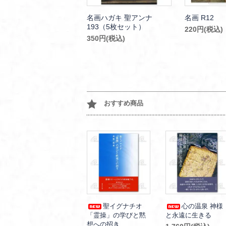
名画ハガキ 聖アンナ
名画 R12
193（5枚セット）
220円(税込)
350円(税込)
おすすめ商品
聖イグナチオ
心の温泉 神様
「霊操」の学びと黙
と永遠に生きる
想への招き