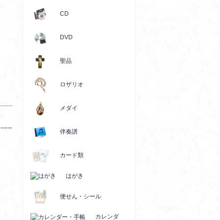
CD
DVD
聖品
ロザリオ
メダイ
伴奏譜
カード類
はがき
便せん・シール
カレンダ