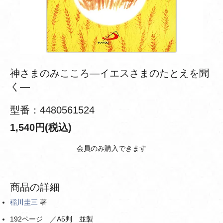
神さまのみこころ―イエスさまのたとえを聞
く―
型番：4480561524
1,540円(税込)
会員のみ購入できます
商品の詳細
稲川圭三
著
192ページ ／A5判 並製