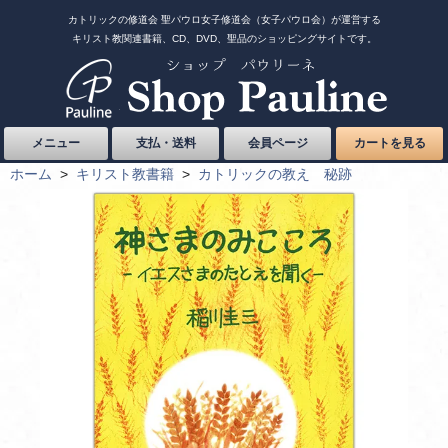
カトリックの修道会 聖パウロ女子修道会（女子パウロ会）が運営する
キリスト教関連書籍、CD、DVD、聖品のショッピングサイトです。
メニュー
支払・送料
会員ページ
カートを見る
ホーム
>
キリスト教書籍
>
カトリックの教え 秘跡