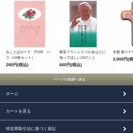
みことばカード P109 バ
教皇フランシスコがあなたに
木製 握り十
ラ（10枚セット）
知ってほしい10のこと
3,900円(
280円(税込)
660円(税込)
ページの先頭へ戻る
ホーム
カートを見る
特定商取引法に基づく表記