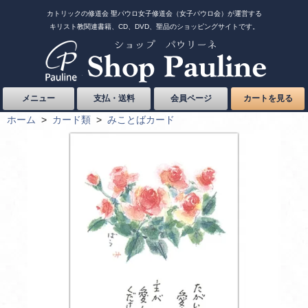
カトリックの修道会 聖パウロ女子修道会（女子パウロ会）が運営する
キリスト教関連書籍、CD、DVD、聖品のショッピングサイトです。
メニュー
支払・送料
会員ページ
カートを見る
ホーム
>
カード類
>
みことばカード