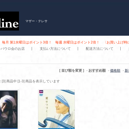
マザー・テレサ
毎月 第1水曜日はポイント3倍！ 毎週 水曜日はポイント2倍！ 〈お買い上げ
子パウロ会のお店
支払い方法について
配送方法について
[ 並び順を変更 ]
-
おすすめ順
-
価格順
-
新
 [3] 商品中 [1-3] 商品を表示しています