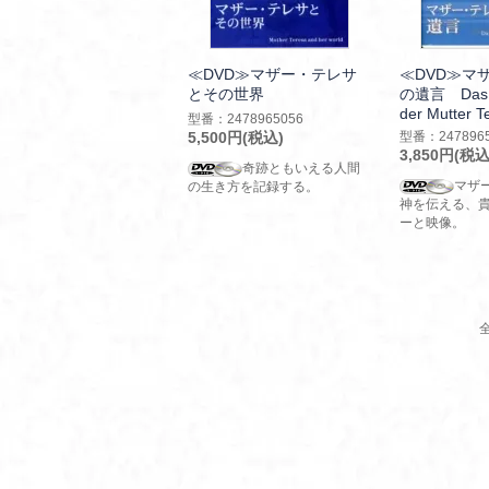
≪DVD≫マザー・テレサ
≪DVD≫マ
とその世界
の遺言 Das T
der Mutter T
型番：2478965056
5,500円(税込)
型番：2478965
3,850円(税込
奇跡ともいえる人間
マザ
の生き方を記録する。
神を伝える、
ーと映像。
全