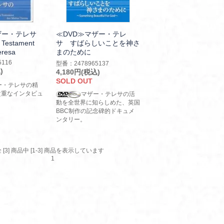
ザー・テレサ
≪DVD≫マザー・テレ
estament
サ すばらしいことを神さ
eresa
まのために
116
型番：2478965137
)
4,180円(税込)
SOLD OUT
ー・テレサの精
貴重なインタビュ
マザー・テレサの活
動を全世界に知らしめた、英国
BBC制作の記念碑的ドキュメ
ンタリー。
 [3] 商品中 [1-3] 商品を表示しています
1