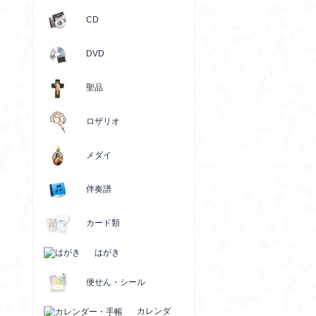
CD
DVD
聖品
ロザリオ
メダイ
伴奏譜
カード類
はがき
便せん・シール
カレンダ