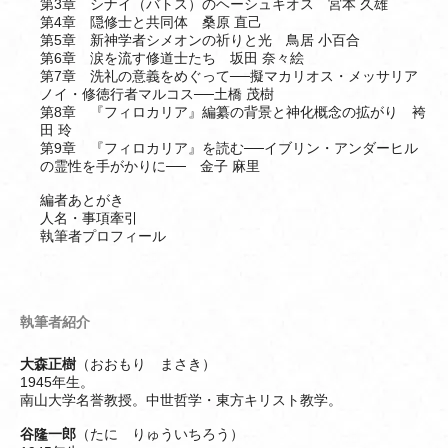
第3章 シナイ（バトス）のヘーシュキオス 宮本 久雄
第4章 隠修士と共同体 桑原 直己
第5章 新神学者シメオンの祈りと光 鳥居 小百合
第6章 涙を流す修道士たち 坂田 奈々絵
第7章 洗礼の意義をめぐって──擬マカリオス・メッサリア
ノイ・修徳行者マルコス──土橋 茂樹
第8章 『フィロカリア』編纂の背景と神化概念の拡がり 袴
田 玲
第9章 『フィロカリア』を読む──イブリン・アンダーヒル
の霊性を手がかりに── 金子 麻里
編者あとがき
人名・事項牽引
執筆者プロフィール
執筆者紹介
大森正樹
（おおもり まさき）
1945年生。
南山大学名誉教授。中世哲学・東方キリスト教学。
谷隆一郎
（たに りゅういちろう）