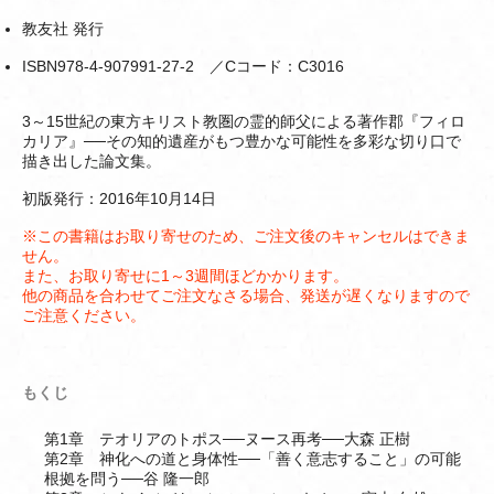
教友社 発行
ISBN978-4-907991-27-2 ／Cコード：C3016
3～15世紀の東方キリスト教圏の霊的師父による著作郡『フィロ
カリア』──その知的遺産がもつ豊かな可能性を多彩な切り口で
描き出した論文集。
初版発行：2016年10月14日
※この書籍はお取り寄せのため、ご注文後のキャンセルはできま
せん。
また、お取り寄せに1～3週間ほどかかります。
他の商品を合わせてご注文なさる場合、発送が遅くなりますので
ご注意ください。
もくじ
第1章 テオリアのトポス──ヌース再考──大森 正樹
第2章 神化への道と身体性──「善く意志すること」の可能
根拠を問う──谷 隆一郎