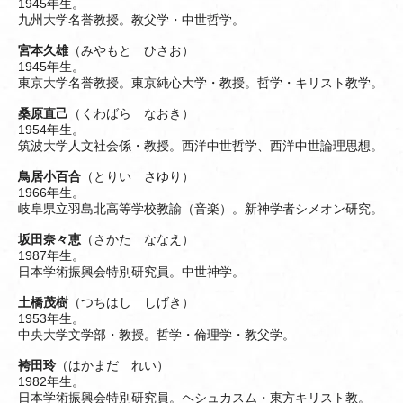
1945年生。
九州大学名誉教授。教父学・中世哲学。
宮本久雄
（みやもと ひさお）
1945年生。
東京大学名誉教授。東京純心大学・教授。哲学・キリスト教学。
桑原直己
（くわばら なおき）
1954年生。
筑波大学人文社会係・教授。西洋中世哲学、西洋中世論理思想。
鳥居小百合
（とりい さゆり）
1966年生。
岐阜県立羽島北高等学校教諭（音楽）。新神学者シメオン研究。
坂田奈々恵
（さかた ななえ）
1987年生。
日本学術振興会特別研究員。中世神学。
土橋茂樹
（つちはし しげき）
1953年生。
中央大学文学部・教授。哲学・倫理学・教父学。
袴田玲
（はかまだ れい）
1982年生。
日本学術振興会特別研究員。ヘシュカスム・東方キリスト教。