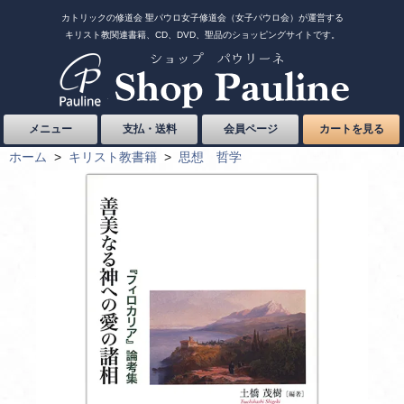
カトリックの修道会 聖パウロ女子修道会（女子パウロ会）が運営する
キリスト教関連書籍、CD、DVD、聖品のショッピングサイトです。
メニュー
支払・送料
会員ページ
カートを見る
ホーム
>
キリスト教書籍
>
思想 哲学