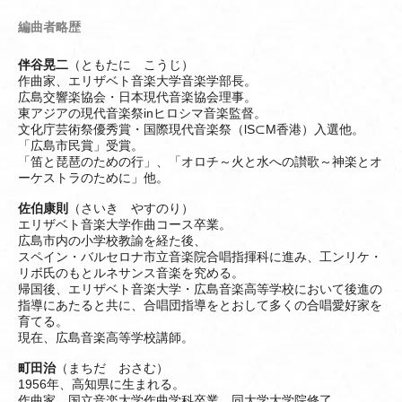
編曲者略歴
伴谷晃二
（ともたに こうじ）
作曲家、エリザベト音楽大学音楽学部長。
広島交響楽協会・日本現代音楽協会理事。
東アジアの現代音楽祭inヒロシマ音楽監督。
文化庁芸術祭優秀賞・国際現代音楽祭（lS⊂M香港）入選他。
「広島市民賞」受賞。
「笛と琵琶のための行」、「オロチ～火と水への讃歌～神楽とオ
ーケストラのために」他。
佐伯康則
（さいき やすのり）
エリザベト音楽大学作曲コース卒業。
広島市内の小学校教諭を経た後、
スペイン・バルセロナ市立音楽院合唱指揮科に進み、工ンリケ・
リボ氏のもとルネサンス音楽を究める。
帰国後、エリザベト音楽大学・広島音楽高等学校において後進の
指導にあたると共に、合唱団指導をとおして多くの合唱愛好家を
育てる。
現在、広島音楽高等学校講師。
町田治
（まちだ おさむ）
1956年、高知県に生まれる。
作曲家。国立音楽大学作曲学科卒業、同大学大学院修了。