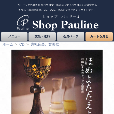
カトリックの修道会 聖パウロ女子修道会（女子パウロ会）が運営する
キリスト教関連書籍、CD、DVD、聖品のショッピングサイトです。
メニュー
支払・送料
会員ページ
カートを見る
ホーム
>
CD
>
典礼音楽、賛美歌