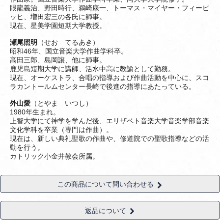
眼龍義治、野田時行、鵜崎康一、トーマス・マイヤー・フィーピ
ッヒ、増田宏三の各氏に師事。
現在、星美学園短期大学教授。
瀬尾照明
（せお てるあき）
昭和46年、国立音楽大学作曲学科卒。
高田三郎、島岡譲、他に師事。
鹿児島短期大学に講師、活水中高に教諭として勤務。
現在、オーケストラ、合唱の指導および作曲活動を中心に、スコ
ラカントールムセンター長崎で後進の指導にあたっている。
外山愛
（とやま いつし）
1980年生まれ。
上智大学にて神学を学んだ後、エリザベト音楽大学音楽学部音楽
文化学科を卒業（専門は作曲）。
現在は、新しい典礼聖歌の作曲や、修道院での聖歌指導などの活
動を行う。
カトリック小金井教会所属。
この商品について問い合わせる
返品について