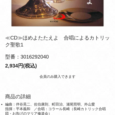
≪CD≫ほめよたたえよ 合唱によるカトリッ
ク聖歌1
型番：3016292040
2,934円(税込)
会員のみ購入できます
商品の詳細
編曲：伴谷晃二、佐伯康則、町田治、瀬尾照明、外山愛
指揮：平本義和 ／合唱：コラール長崎（長崎カトリック合唱
団・お告げのマリア修道会）