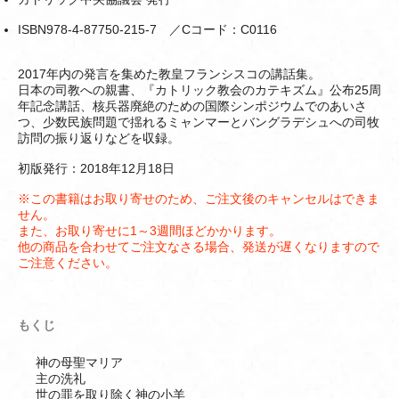
ISBN978-4-87750-215-7 ／Cコード：C0116
2017年内の発言を集めた教皇フランシスコの講話集。
日本の司教への親書、『カトリック教会のカテキズム』公布25周
年記念講話、核兵器廃絶のための国際シンポジウムでのあいさ
つ、少数民族問題で揺れるミャンマーとバングラデシュへの司牧
訪問の振り返りなどを収録。
初版発行：2018年12月18日
※この書籍はお取り寄せのため、ご注文後のキャンセルはできま
せん。
また、お取り寄せに1～3週間ほどかかります。
他の商品を合わせてご注文なさる場合、発送が遅くなりますので
ご注意ください。
もくじ
神の母聖マリア
主の洗礼
世の罪を取り除く神の小羊