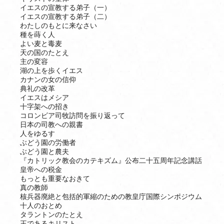
イエスの宣教する弟子（一）
イエスの宣教する弟子（二）
わたしのもとに来なさい
種を蒔く人
よい麦と毒麦
天の国のたとえ
主の変容
湖の上を歩くイエス
カナンの女の信仰
典礼の改革
イエスはメシア
十字架への招き
コロンビア司牧訪問を振り返って
日本の司教への親書
人をゆるす
ぶどう園の労働者
ぶどう園と農夫
『カトリック教会のカテキズム』公布二十五周年記念講話
皇帝への税金
もっとも重要なおきて
真の教師
核兵器廃絶と包括的軍縮のための教皇庁国際シンポジウム
十人のおとめ
タラントンのたとえ
王であるキリスト