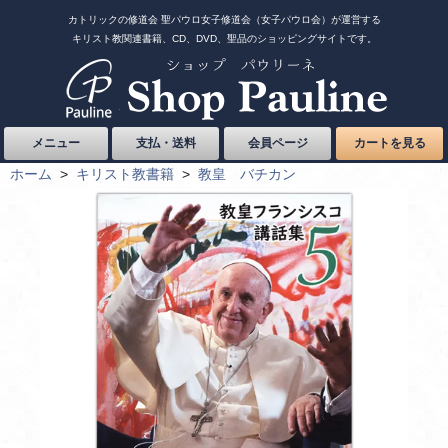
カトリックの修道会 聖パウロ女子修道会（女子パウロ会）が運営する
キリスト教関連書籍、CD、DVD、聖品のショッピングサイトです。
メニュー
支払・送料
会員ページ
カートを見る
ホーム
>
キリスト教書籍
>
教皇 バチカン