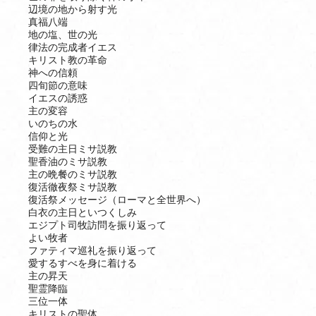
辺境の地から射す光
真福八端
地の塩、世の光
律法の完成者イエス
キリスト教の革命
神への信頼
四旬節の意味
イエスの誘惑
主の変容
いのちの水
信仰と光
受難の主日ミサ説教
聖香油のミサ説教
主の晩餐のミサ説教
復活徹夜祭ミサ説教
復活祭メッセージ（ローマと全世界へ）
白衣の主日といつくしみ
エジプト司牧訪問を振り返って
よい牧者
ファティマ巡礼を振り返って
愛するすべを身に着ける
主の昇天
聖霊降臨
三位一体
キリストの聖体