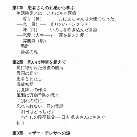
第1章 患者さんの五感から学ぶ
生活臨床とは、ともにある医療
──香り（鼻）── 「おばあちゃんは天使になった」
──光（目）── 光りのバトンタッチ
──味（口）── いのちを吹き込んだ食感
──恋愛（人生──） 死を超えた愛
──雰囲気（肌）──
弔辞
勇者の魂
第2章 思いは時空を超えて
星に導かれた最後の航海
異国の丘で
患者とわたし
温故知新
お見舞いの作法
風邪は万病予防の元？
「別れの時に」
忘れられない一冊の童話
「明日はどっちだ」
わたしの段平親父──日吉 眞夫さんにささぐ
祈り
第3章 マザー・テレサへの道