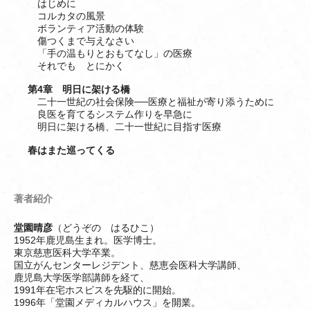
はじめに
コルカタの風景
ボランティア活動の体験
傷つくまで与えなさい
「手の温もりとおもてなし」の医療
それでも とにかく
第4章 明日に架ける橋
二十一世紀の社会保険──医療と福祉が寄り添うために
良医を育てるシステム作りを早急に
明日に架ける橋、二十一世紀に目指す医療
春はまた巡ってくる
著者紹介
堂園晴彦
（どうぞの はるひこ）
1952年鹿児島生まれ。医学博士。
東京慈恵医科大学卒業。
国立がんセンターレジデント、慈恵会医科大学講師、
鹿児島大学医学部講師を経て、
1991年在宅ホスピスを先駆的に開始。
1996年「堂園メディカルハウス」を開業。