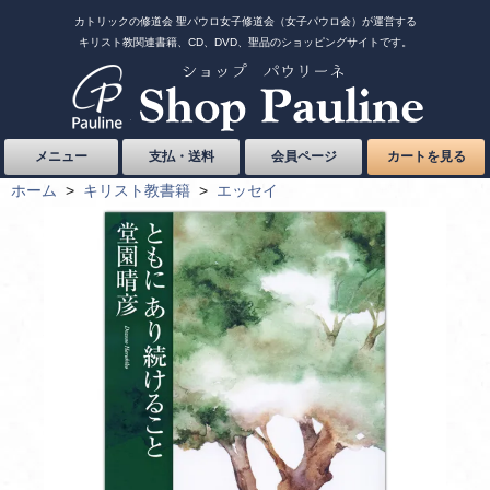
カトリックの修道会 聖パウロ女子修道会（女子パウロ会）が運営する
キリスト教関連書籍、CD、DVD、聖品のショッピングサイトです。
メニュー
支払・送料
会員ページ
カートを見る
ホーム
>
キリスト教書籍
>
エッセイ