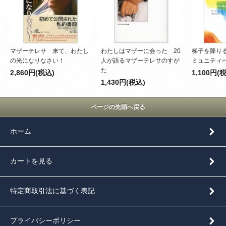
マザーテレサ 来て、わたし
わたしはマザーに会った 20
梯子を降り
の光になりなさい！
人が語るマザーテレサのすが
ミュニティ
た
2,860円(税込)
1,100円(
1,430円(税込)
ページの先頭へ戻る
ホーム
カートを見る
特定商取引法に基づく表記
プライバシーポリシー