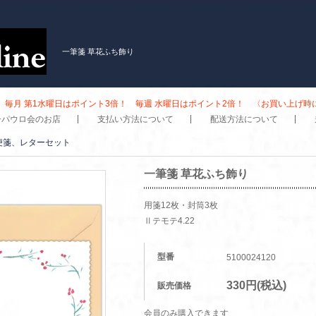
一筆箋 草花ふち飾り
毎月 第1水曜日はポイント3倍！ 毎週 水曜日はポイント2倍！ 〈お買い上げ
子パウロ会のお店
支払い方法について
配送方法について
便箋、レターセット
一筆箋 草花ふち飾り
用箋12枚・封筒3枚
Ⅱテモテ4.22
型番
5100024120
330円(税込)
販売価格
会員のみ購入できます