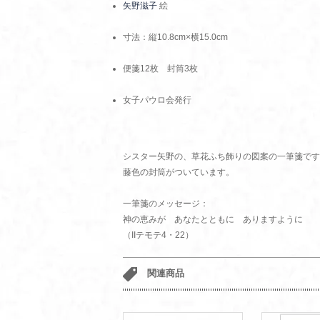
矢野滋子
絵
寸法：縦10.8cm×横15.0cm
便箋12枚 封筒3枚
女子パウロ会発行
シスター矢野の、草花ふち飾りの図案の一筆箋です
藤色の封筒がついています。
一筆箋のメッセージ：
神の恵みが あなたとともに ありますように
（IIテモテ4・22）
関連商品