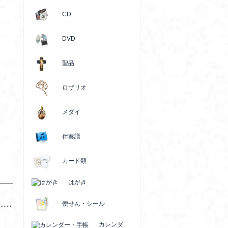
CD
DVD
聖品
ロザリオ
メダイ
伴奏譜
カード類
はがき
便せん・シール
カレンダ