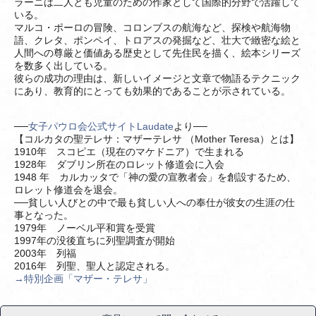
ラーニは二人とも児童のための作家として国際的分野で活躍して
いる。
マルコ・ポーロの冒険、コロンブスの航海など、探検や航海物
語、クレタ、ポンペイ、トロアスの発掘など、壮大で緻密な絵と
人間への尊厳と価値ある歴史として先住民を描く、絵本シリーズ
を数多く出している。
彼らの成功の理由は、新しいイメージと文章で物語るテクニック
にあり、教育的にとっても効果的であることが示されている。
──
女子パウロ会公式サイトLaudate
より──
【コルカタの聖テレサ：マザーテレサ （Mother Teresa）とは】
1910年 スコピエ（現在のマケドニア）で生まれる
1928年 ダブリン所在のロレット修道会に入会
1948 年 カルカッタで「神の愛の宣教者会」を創設するため、
ロレット修道会を退会。
──貧しい人びとの中で最も貧しい人への奉仕が彼女の生涯の仕
事となった。
1979年 ノーベル平和賞を受賞
1997年の没後直ちに列聖調査が開始
2003年 列福
2016年 列聖、聖人と認定される。
→特別企画「マザー・テレサ」