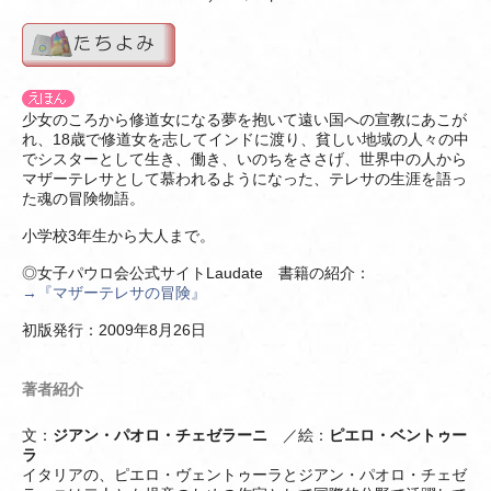
少女のころから修道女になる夢を抱いて遠い国への宣教にあこが
れ、18歳で修道女を志してインドに渡り、貧しい地域の人々の中
でシスターとして生き、働き、いのちをささげ、世界中の人から
マザーテレサとして慕われるようになった、テレサの生涯を語っ
た魂の冒険物語。
小学校3年生から大人まで。
◎女子パウロ会公式サイトLaudate 書籍の紹介：
→『マザーテレサの冒険』
初版発行：2009年8月26日
著者紹介
文：
ジアン・パオロ・チェゼラーニ
／絵：
ピエロ・ベントゥー
ラ
イタリアの、ピエロ・ヴェントゥーラとジアン・パオロ・チェゼ