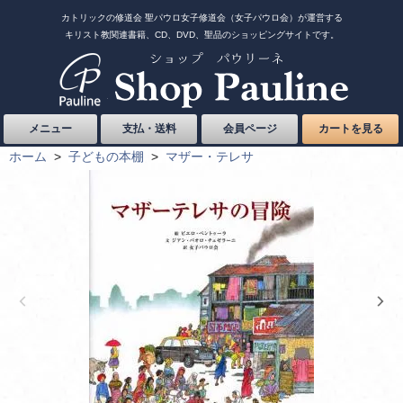
カトリックの修道会 聖パウロ女子修道会（女子パウロ会）が運営する
キリスト教関連書籍、CD、DVD、聖品のショッピングサイトです。
メニュー
支払・送料
会員ページ
カートを見る
ホーム
>
子どもの本棚
>
マザー・テレサ